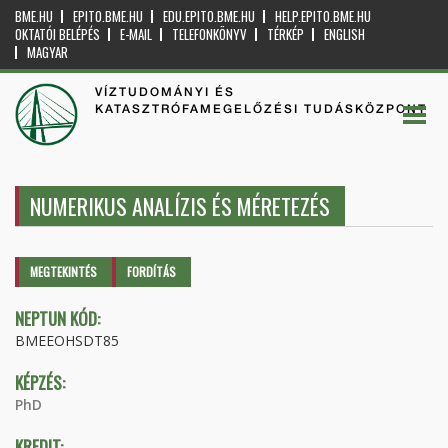
BME.HU
EPITO.BME.HU
EDU.EPITO.BME.HU
HELP.EPITO.BME.HU
OKTATÓI BELÉPÉS
E-MAIL
TELEFONKÖNYV
TÉRKÉP
ENGLISH
MAGYAR
VÍZTUDOMÁNYI ÉS
KATASZTRÓFAMEGELŐZÉSI TUDÁSKÖZPONT
NUMERIKUS ANALÍZIS ÉS MÉRETEZÉS
Elsődleges fülek
MEGTEKINTÉS
(AKTÍV
FORDÍTÁS
FÜL)
NEPTUN KÓD:
BMEEOHSDT85
KÉPZÉS:
PhD
KREDIT: