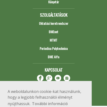
Könyvtár
SZOLGÁLTATÁSOK
Oktatási keretrendszer
BMEnet
MTMT
Periodica Polytechnica
BME Alfa
KAPCSOLAT
A weboldalunkon cookie-kat használunk,
hogy a legjobb felhasználói élményt
nyújthassuk.
További információ