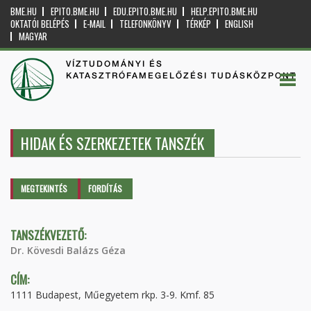
BME.HU
EPITO.BME.HU
EDU.EPITO.BME.HU
HELP.EPITO.BME.HU
OKTATÓI BELÉPÉS
E-MAIL
TELEFONKÖNYV
TÉRKÉP
ENGLISH
MAGYAR
VÍZTUDOMÁNYI ÉS
KATASZTRÓFAMEGELŐZÉSI TUDÁSKÖZPONT
HIDAK ÉS SZERKEZETEK TANSZÉK
Elsődleges fülek
MEGTEKINTÉS
(AKTÍV
FORDÍTÁS
FÜL)
TANSZÉKVEZETŐ:
Dr. Kövesdi Balázs Géza
CÍM:
1111 Budapest, Műegyetem rkp. 3-9. Kmf. 85