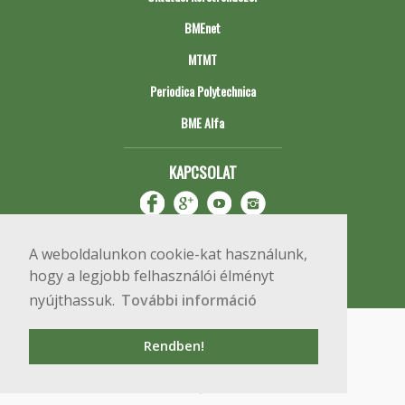
BMEnet
MTMT
Periodica Polytechnica
BME Alfa
KAPCSOLAT
A weboldalunkon cookie-kat használunk,
hogy a legjobb felhasználói élményt
nyújthassuk.
További információ
Impresszum
Copyright © 2020 BME Építőmérnöki Kar
Rendben!
1111 Budapest, Műegyetem rkp. 3.
+36 1 463 3531
webmester@emk.bme.hu