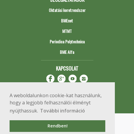
Oktatási keretrendszer
BMEnet
MTMT
Periodica Polytechnica
BME Alfa
KAPCSOLAT
A weboldalunkon cookie-kat használunk,
hogy a legjobb felhasználói élményt
nyújthassuk.
További információ
Impresszum
Copyright © 2020 BME Építőmérnöki Kar
Rendben!
1111 Budapest, Műegyetem rkp. 3.