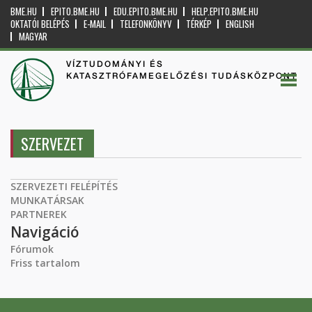
BME.HU
EPITO.BME.HU
EDU.EPITO.BME.HU
HELP.EPITO.BME.HU
OKTATÓI BELÉPÉS
E-MAIL
TELEFONKÖNYV
TÉRKÉP
ENGLISH
MAGYAR
VÍZTUDOMÁNYI ÉS
KATASZTRÓFAMEGELŐZÉSI TUDÁSKÖZPONT
SZERVEZET
SZERVEZETI FELÉPÍTÉS
MUNKATÁRSAK
PARTNEREK
Navigáció
Fórumok
Friss tartalom