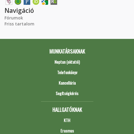
Navigáció
Fórumok
Friss tartalom
MUNKATÁRSAKNAK
Neptun (oktatói)
Telefonkönyv
Kancellária
Segítségkérés
HALLGATÓKNAK
KTH
Erasmus