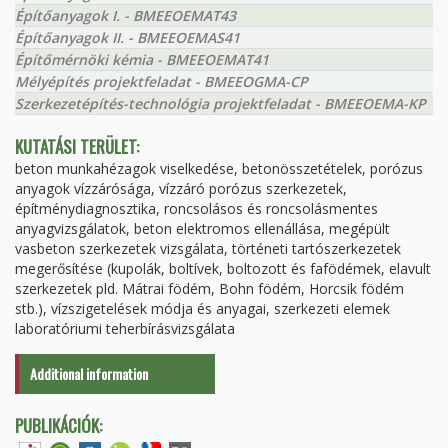
Építőanyagok I. - BMEEOEMAT43
Építőanyagok II. - BMEEOEMAS41
Építőmérnöki kémia - BMEEOEMAT41
Mélyépítés projektfeladat - BMEEOGMA-CP
Szerkezetépítés-technológia projektfeladat - BMEEOEMA-KP
KUTATÁSI TERÜLET:
beton munkahézagok viselkedése, betonösszetételek, porózus
anyagok vízzárósága, vízzáró porózus szerkezetek,
építménydiagnosztika, roncsolásos és roncsolásmentes
anyagvizsgálatok, beton elektromos ellenállása, megépült
vasbeton szerkezetek vizsgálata, történeti tartószerkezetek
megerősítése (kupolák, boltívek, boltozott és fafödémek, elavult
szerkezetek pld. Mátrai födém, Bohn födém, Horcsik födém
stb.), vízszigetelések módja és anyagai, szerkezeti elemek
laboratóriumi teherbírásvizsgálata
Additional information
PUBLIKÁCIÓK: