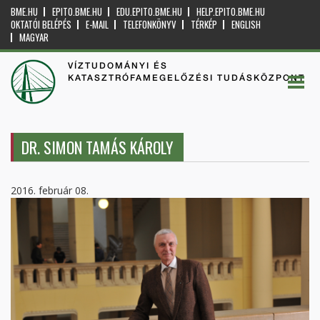
BME.HU
EPITO.BME.HU
EDU.EPITO.BME.HU
HELP.EPITO.BME.HU
OKTATÓI BELÉPÉS
E-MAIL
TELEFONKÖNYV
TÉRKÉP
ENGLISH
MAGYAR
VÍZTUDOMÁNYI ÉS
KATASZTRÓFAMEGELŐZÉSI TUDÁSKÖZPONT
DR. SIMON TAMÁS KÁROLY
2016. február 08.