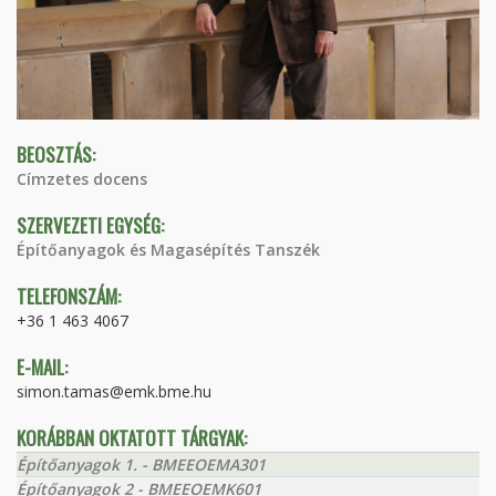
BEOSZTÁS:
Címzetes docens
SZERVEZETI EGYSÉG:
Építőanyagok és Magasépítés Tanszék
TELEFONSZÁM:
+36 1 463 4067
E-MAIL:
simon.tamas@emk.bme.hu
KORÁBBAN OKTATOTT TÁRGYAK:
Építőanyagok 1. - BMEEOEMA301
Építőanyagok 2 - BMEEOEMK601