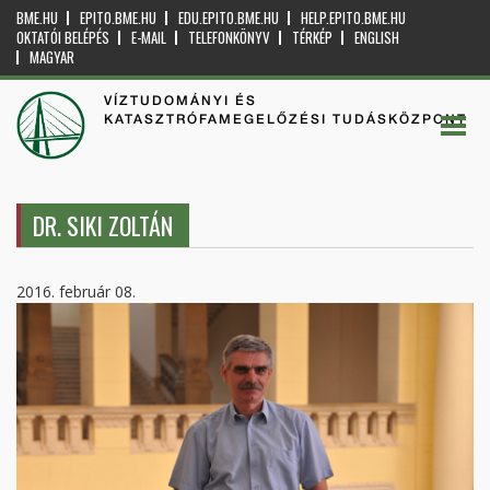
BME.HU
EPITO.BME.HU
EDU.EPITO.BME.HU
HELP.EPITO.BME.HU
OKTATÓI BELÉPÉS
E-MAIL
TELEFONKÖNYV
TÉRKÉP
ENGLISH
MAGYAR
VÍZTUDOMÁNYI ÉS
KATASZTRÓFAMEGELŐZÉSI TUDÁSKÖZPONT
DR. SIKI ZOLTÁN
2016. február 08.