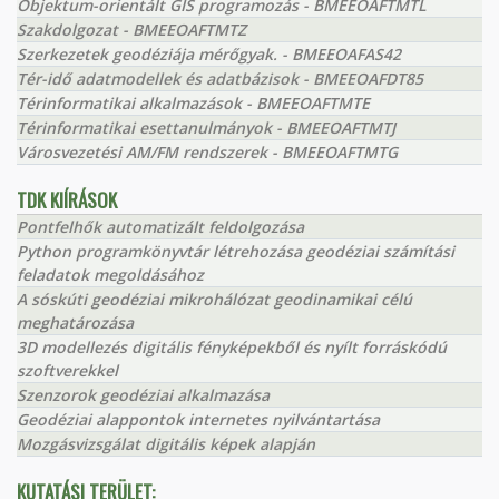
Objektum-orientált GIS programozás - BMEEOAFTMTL
Szakdolgozat - BMEEOAFTMTZ
Szerkezetek geodéziája mérőgyak. - BMEEOAFAS42
Tér-idő adatmodellek és adatbázisok - BMEEOAFDT85
Térinformatikai alkalmazások - BMEEOAFTMTE
Térinformatikai esettanulmányok - BMEEOAFTMTJ
Városvezetési AM/FM rendszerek - BMEEOAFTMTG
TDK KIÍRÁSOK
Pontfelhők automatizált feldolgozása
Python programkönyvtár létrehozása geodéziai számítási
feladatok megoldásához
A sóskúti geodéziai mikrohálózat geodinamikai célú
meghatározása
3D modellezés digitális fényképekből és nyílt forráskódú
szoftverekkel
Szenzorok geodéziai alkalmazása
Geodéziai alappontok internetes nyilvántartása
Mozgásvizsgálat digitális képek alapján
KUTATÁSI TERÜLET: