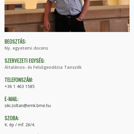
BEOSZTÁS:
Ny. egyetemi docens
SZERVEZETI EGYSÉG:
Általános- és Felsőgeodézia Tanszék
TELEFONSZÁM:
+36 1 463 1585
E-MAIL:
siki.zoltan@emk.bme.hu
SZOBA:
K. ép / mf. 26/4.