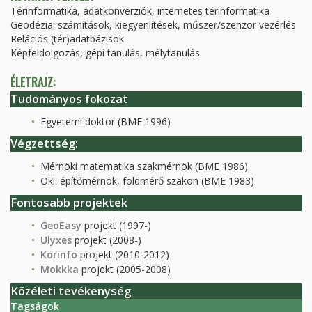
Térinformatika, adatkonverziók, internetes térinformatika
Geodéziai számítások, kiegyenlítések, műszer/szenzor vezérlés
Relációs (tér)adatbázisok
Képfeldolgozás, gépi tanulás, mélytanulás
ÉLETRAJZ:
Tudományos fokozat
Egyetemi doktor (BME 1996)
Végzettség:
Mérnöki matematika szakmérnök (BME 1986)
Okl. építőmérnök, földmérő szakon (BME 1983)
Fontosabb projektek
GeoEasy
projekt (1997-)
Ulyxes
projekt (2008-)
Körinfo
projekt (2010-2012)
Mokkka
projekt (2005-2008)
Közéleti tevékenység
Tagságok