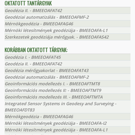
OKTATOTT TANTÁRGYAK
Geodézia II. - BMEEOAFAT42
Geodéziai automatizálás - BMEEOAFMF-2
Mérnökgeodézia - BMEEOAFAG46
Mérnöki létesítmények geodéziája - BMEEOAFA-L1
Szerkezetek geodéziája mérőgyak. - BMEEOAFAS42
KORÁBBAN OKTATOTT TÁRGYAK:
Geodézia I. - BMEEOAFAT45
Geodézia II. - BMEEOAFAT42
Geodézia mérőgyakorlat - BMEEOAFAT43
Geodéziai automatizálás - BMEEOAFMF-2
Geoinformációs modellezés I. - BMEEOAFTMT8
Geoinformációs modellezés II: - BMEEOAFTMT9
Geoinformációs modellezés III. - BMEEOAFTMTA
Integrated Sensor Systems in Geodesy and Surveying -
BMEEOAFDT83
Mérnökgeodézia - BMEEOAFAG46
Mérnöki létesítmények geodéziája - BMEEOAFA-I2
Mérnöki létesítmények geodéziája - BMEEOAFA-L1