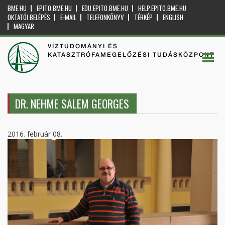
BME.HU
EPITO.BME.HU
EDU.EPITO.BME.HU
HELP.EPITO.BME.HU
OKTATÓI BELÉPÉS
E-MAIL
TELEFONKÖNYV
TÉRKÉP
ENGLISH
MAGYAR
VÍZTUDOMÁNYI ÉS
KATASZTRÓFAMEGELŐZÉSI TUDÁSKÖZPONT
DR. NEHME SALEM GEORGES
2016. február 08.