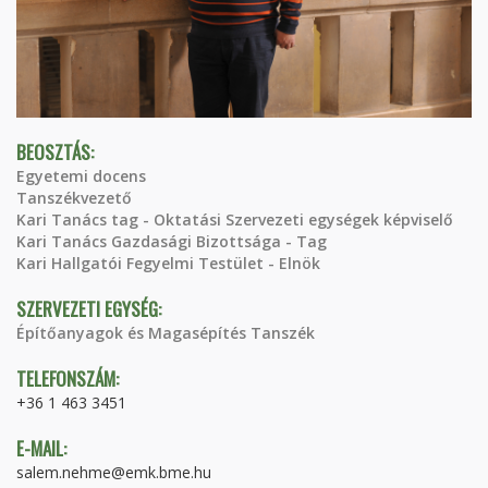
BEOSZTÁS:
Egyetemi docens
Tanszékvezető
Kari Tanács tag - Oktatási Szervezeti egységek képviselő
Kari Tanács Gazdasági Bizottsága - Tag
Kari Hallgatói Fegyelmi Testület - Elnök
SZERVEZETI EGYSÉG:
Építőanyagok és Magasépítés Tanszék
TELEFONSZÁM:
+36 1 463 3451
E-MAIL:
salem.nehme@emk.bme.hu