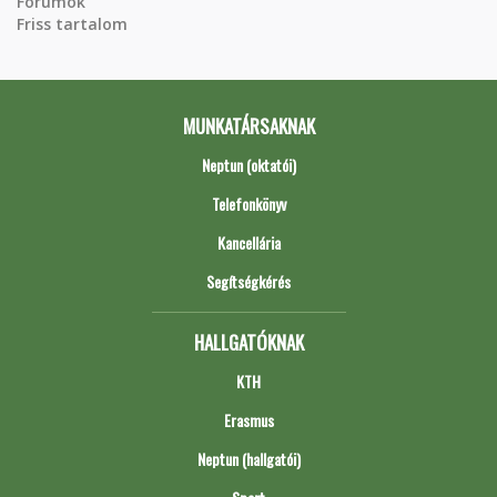
Fórumok
Friss tartalom
MUNKATÁRSAKNAK
Neptun (oktatói)
Telefonkönyv
Kancellária
Segítségkérés
HALLGATÓKNAK
KTH
Erasmus
Neptun (hallgatói)