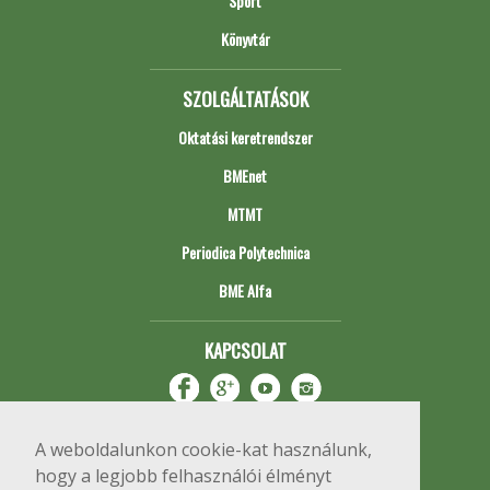
Sport
Könyvtár
SZOLGÁLTATÁSOK
Oktatási keretrendszer
BMEnet
MTMT
Periodica Polytechnica
BME Alfa
KAPCSOLAT
A weboldalunkon cookie-kat használunk,
hogy a legjobb felhasználói élményt