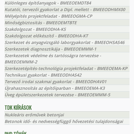
Különleges építőanyagok - BMEEOEMDT84
Kutatói, tervezői gyakorlat a Dipl. mellett - BMEEODHMX00
Mélyépítés projektfeladat - BMEEOGMA-CP
Minőségbiztosítás - BMEEOEMTBTE
Szakdolgozat - BMEEODHA-KS
Szakdolgozat előkészítő - BMEEODHA-KT
Szerkezet és anyagvizsgáló laborgyakorlat - BMEEOHSAS46
Szerkezetek diagnosztikája - BMEEOEMMM-1
Szerkezetek védelme és tartósságra tervezése -
BMEEOEMMM-2
Szerkezetépítés-technológia projektfeladat - BMEEOEMA-KP
Technikusi gyakorlat - BMEEODHAS42
Tervező irodai szakmai gyakorlat - BMEEODHAV01
Újrahasznosítás az építőiparban - BMEEOEMA-K3
Üveg épületszerkezetek tervezése - BMEEOEMMM-5
TDK KIÍRÁSOK
Nukleáris erőművek betonjai
Betonok idő- és nedvességfüggő hővezetési tulajdonságai