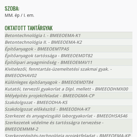
SZOBA:
MM. ép / I. em.
OKTATOTT TANTÁRGYAK
Betontechnológia I. - BMEEOEMA-K1
Betontechnológia II. - BMEEOEMA-K2
Építőanyagok - BMEEOEMTPA5
Építőanyagok tartóssága - BMEEOEMDT82
Építőipari anyagminőség - BMEEOEMAV11
Kivitelezői, fenntartás-üzemeltetési szakmai gyak. -
BMEEODHAV02
Különleges építőanyagok - BMEEOEMDT84
Kutatói, tervezői gyakorlat a Dipl. mellett - BMEEODHMX00
Mélyépítés projektfeladat - BMEEOGMA-CP
Szakdolgozat - BMEEODHA-KS
Szakdolgozat előkészítő - BMEEODHA-KT
Szerkezet és anyagvizsgáló laborgyakorlat - BMEEOHSAS46
Szerkezetek védelme és tartósságra tervezése -
BMEEOEMMM-2
Szerkezetépítés-technológia projektfeladat - BMEEOEMA-KP