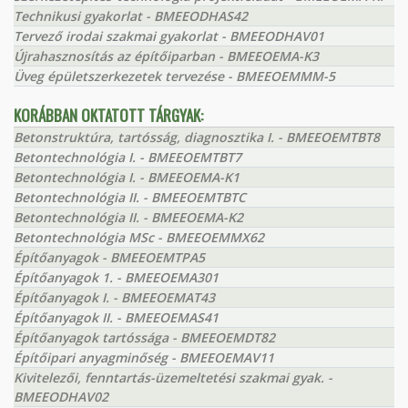
Technikusi gyakorlat - BMEEODHAS42
Tervező irodai szakmai gyakorlat - BMEEODHAV01
Újrahasznosítás az építőiparban - BMEEOEMA-K3
Üveg épületszerkezetek tervezése - BMEEOEMMM-5
KORÁBBAN OKTATOTT TÁRGYAK:
Betonstruktúra, tartósság, diagnosztika I. - BMEEOEMTBT8
Betontechnológia I. - BMEEOEMTBT7
Betontechnológia I. - BMEEOEMA-K1
Betontechnológia II. - BMEEOEMTBTC
Betontechnológia II. - BMEEOEMA-K2
Betontechnológia MSc - BMEEOEMMX62
Építőanyagok - BMEEOEMTPA5
Építőanyagok 1. - BMEEOEMA301
Építőanyagok I. - BMEEOEMAT43
Építőanyagok II. - BMEEOEMAS41
Építőanyagok tartóssága - BMEEOEMDT82
Építőipari anyagminőség - BMEEOEMAV11
Kivitelezői, fenntartás-üzemeltetési szakmai gyak. -
BMEEODHAV02