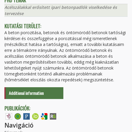
PHD TÉMÁK
Acélszálakkal erősített ipari betonpadlók viselkedése és
tervezése
KUTATÁSI TERÜLET:
A beton porozitása, betonok és öntömörödő betonok tartósági
kérdései és összefüggése a porozitással még ismeretlenek
(mészkőliszt hatása a tartóságra), emiatt a további kutatásaim
erre a témakörre irányulnak. Az öntömörödő betonok és
acélszálas öntömörödő betonok alkalmazása a beton és
vasbeton megerősítésében további, eddig még kiaknázatlan
lehetőségeket nyújt számunkra. Az öntömörödő betonok
tömegbetonként történő alkalmazási problémainak
(hőmérséklet eloszlás okozta repedések) megszüntetése.
Additional information
PUBLIKÁCIÓK:
Navigáció