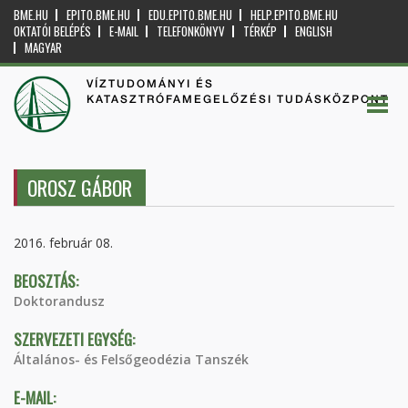
BME.HU
EPITO.BME.HU
EDU.EPITO.BME.HU
HELP.EPITO.BME.HU
OKTATÓI BELÉPÉS
E-MAIL
TELEFONKÖNYV
TÉRKÉP
ENGLISH
MAGYAR
VÍZTUDOMÁNYI ÉS
KATASZTRÓFAMEGELŐZÉSI TUDÁSKÖZPONT
OROSZ GÁBOR
2016. február 08.
BEOSZTÁS:
Doktorandusz
SZERVEZETI EGYSÉG:
Általános- és Felsőgeodézia Tanszék
E-MAIL: