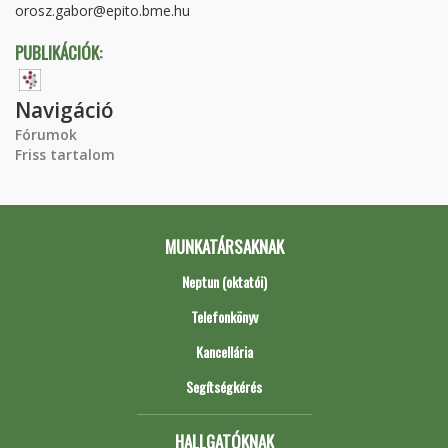
orosz.gabor@epito.bme.hu
PUBLIKÁCIÓK:
Navigáció
Fórumok
Friss tartalom
MUNKATÁRSAKNAK
Neptun (oktatói)
Telefonkönyv
Kancellária
Segítségkérés
HALLGATÓKNAK