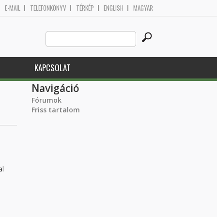
E-MAIL
TELEFONKÖNYV
TÉRKÉP
ENGLISH
MAGYAR
Search
Keresés űrlap
this
site
KAPCSOLAT
Navigáció
Fórumok
Friss tartalom
al