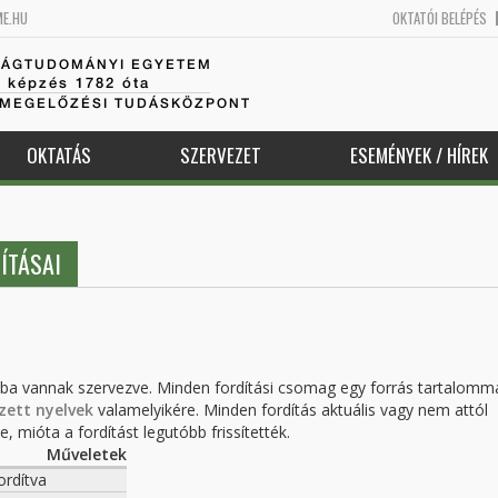
ME.HU
OKTATÓI BELÉPÉS
SÁGTUDOMÁNYI EGYETEM
k képzés 1782 óta
AMEGELŐZÉSI TUDÁSKÖZPONT
OKTATÁS
SZERVEZET
ESEMÉNYEK / HÍREK
ÍTÁSAI
kba vannak szervezve. Minden fordítási csomag egy forrás tartalomm
zett nyelvek
valamelyikére. Minden fordítás aktuális vagy nem attól
, mióta a fordítást legutóbb frissítették.
Műveletek
ordítva