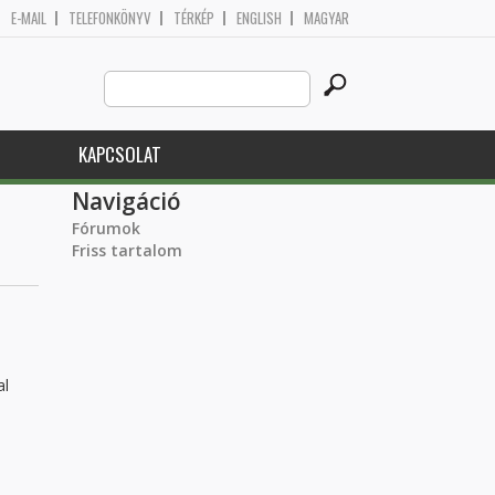
E-MAIL
TELEFONKÖNYV
TÉRKÉP
ENGLISH
MAGYAR
Search
Keresés űrlap
this
site
KAPCSOLAT
Navigáció
Fórumok
Friss tartalom
al