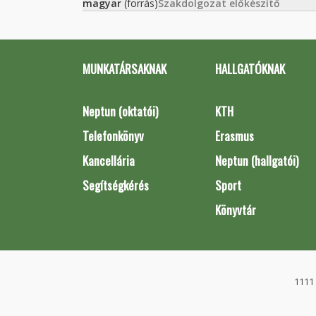
magyar
(forrás)
Szakdolgozat előkészítő
MUNKATÁRSAKNAK
HALLGATÓKNAK
Neptun (oktatói)
KTH
Telefonkönyv
Erasmus
Kancellária
Neptun (hallgatói)
Segítségkérés
Sport
Könyvtár
1111