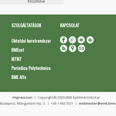
Közzétéve
SZOLGÁLTATÁSOK
KAPCSOLAT
Oktatási keretrendszer
BMEnet
MTMT
Periodica Polytechnica
BME Alfa
Impresszum
Copyright © 2020 BME Építőmérnöki Kar
 Budapest, Műegyetem rkp. 3.
+36 1 463 3531
webmester@emk.bme