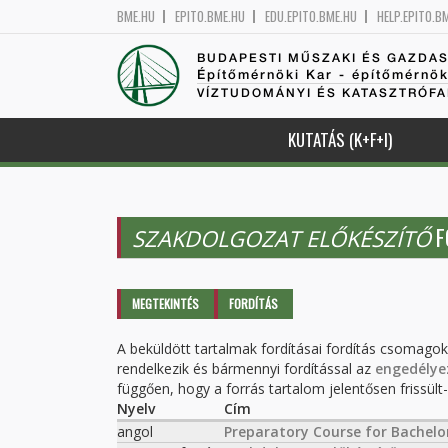
BME.HU
EPITO.BME.HU
EDU.EPITO.BME.HU
HELP.EPITO.B
BUDAPESTI MŰSZAKI ÉS GAZDA
Építőmérnöki Kar - építőmérnö
VÍZTUDOMÁNYI ÉS KATASZTRÓF
KUTATÁS (K+F+I)
F
SZAKDOLGOZAT ELŐKÉSZÍTŐ
Elsődleges fülek
MEGTEKINTÉS
FORDÍTÁS
(AKTÍV
FÜL)
A beküldött tartalmak fordításai fordítás csomago
rendelkezik és bármennyi fordítással az
engedélye
függően, hogy a forrás tartalom jelentősen frissült-e
Nyelv
Cím
angol
Preparatory Course for Bachelor