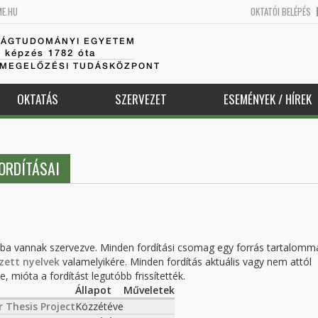
ME.HU
OKTATÓI BELÉPÉS
SÁGTUDOMÁNYI EGYETEM
k képzés 1782 óta
AMEGELŐZÉSI TUDÁSKÖZPONT
OKTATÁS
SZERVEZET
ESEMÉNYEK / HÍREK
ORDÍTÁSAI
kba vannak szervezve. Minden fordítási csomag egy forrás tartalomm
zett nyelvek
valamelyikére. Minden fordítás aktuális vagy nem attól
, mióta a fordítást legutóbb frissítették.
Állapot
Műveletek
 Thesis Project
Közzétéve