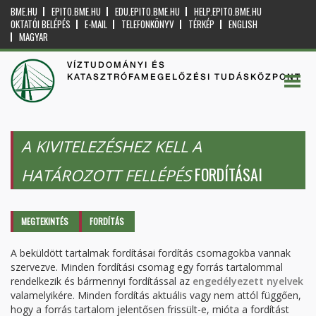
BME.HU
EPITO.BME.HU
EDU.EPITO.BME.HU
HELP.EPITO.BME.HU
OKTATÓI BELÉPÉS
E-MAIL
TELEFONKÖNYV
TÉRKÉP
ENGLISH
MAGYAR
VÍZTUDOMÁNYI ÉS
KATASZTRÓFAMEGELŐZÉSI TUDÁSKÖZPONT
A KIVITELEZÉSHEZ KELL A
FORDÍTÁSAI
HATÁROZOTT FELLÉPÉS
Elsődleges fülek
MEGTEKINTÉS
FORDÍTÁS
(AKTÍV
FÜL)
A beküldött tartalmak fordításai fordítás csomagokba vannak
szervezve. Minden fordítási csomag egy forrás tartalommal
rendelkezik és bármennyi fordítással az
engedélyezett nyelvek
valamelyikére. Minden fordítás aktuális vagy nem attól függően,
hogy a forrás tartalom jelentősen frissült-e, mióta a fordítást