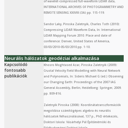
of wavelet-compressed full-waveform LiDAR data,
INTERNATIONAL ARCHIVES OF PHOTOGRAMMETRY AND
REMOTE SENSING XXXVIII:(3A) pp. 115-119.
Sandor Laky, Piroska Zaletnyik, Charles Toth (2010):
Compressing LiDAR Waveform Data, In: International
LiDAR Mapping Forum 2010. Place and date of
conference: Denver, United States of America,
03/03/2010-05/03/2010.pp. 1-10.
Neurális hálózatok geodéziai alkalmazása
Kapcsolódó
Khosro Moghtased Azar, Piroska Zaletnyik (2009):
fontosabb
Crustal Velocity Field Modelling with Neural Network
publikációk
and Polynomials, In: Sideris Michael G (ed.) Observing
our Changing Earth: Proceedings of the 2007 IAG
General Assembly, Berlin; Heidelberg: Springer, 2009.
pp. 809-816.
Zaletnyik Piroska (2008): Koordinátatranszformációk
megoldása számítógépes algebra és neurális
hálózatok felhasználásával, 137 p., PhD értekezés,
Doktori Iskola: Vásárhelyi Pál Építőmérnöki és
Földtudományi Doktori Iskola