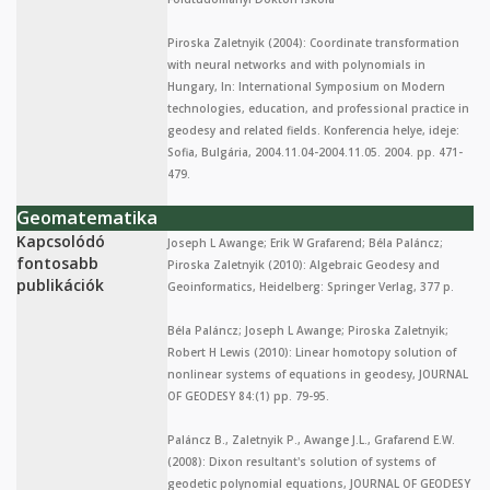
Piroska Zaletnyik (2004): Coordinate transformation
with neural networks and with polynomials in
Hungary, In: International Symposium on Modern
technologies, education, and professional practice in
geodesy and related fields. Konferencia helye, ideje:
Sofia, Bulgária, 2004.11.04-2004.11.05. 2004. pp. 471-
479.
Geomatematika
Kapcsolódó
Joseph L Awange; Erik W Grafarend; Béla Paláncz;
fontosabb
Piroska Zaletnyik (2010): Algebraic Geodesy and
publikációk
Geoinformatics, Heidelberg: Springer Verlag, 377 p.
Béla Paláncz; Joseph L Awange; Piroska Zaletnyik;
Robert H Lewis (2010): Linear homotopy solution of
nonlinear systems of equations in geodesy, JOURNAL
OF GEODESY 84:(1) pp. 79-95.
Paláncz B., Zaletnyik P., Awange J.L., Grafarend E.W.
(2008): Dixon resultant's solution of systems of
geodetic polynomial equations, JOURNAL OF GEODESY