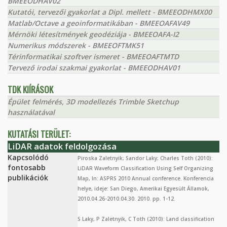
BMEEODHAV02
Kutatói, tervezői gyakorlat a Dipl. mellett - BMEEODHMX00
Matlab/Octave a geoinformatikában - BMEEOAFAV49
Mérnöki létesítmények geodéziája - BMEEOAFA-I2
Numerikus módszerek - BMEEOFTMK51
Térinformatikai szoftver ismeret - BMEEOAFTMTD
Tervező irodai szakmai gyakorlat - BMEEODHAV01
TDK KIÍRÁSOK
Épület felmérés, 3D modellezés Trimble Sketchup
használatával
KUTATÁSI TERÜLET:
LiDAR adatok feldolgozása
Kapcsolódó
Piroska Zaletnyik; Sandor Laky; Charles Toth (2010):
fontosabb
LiDAR Waveform Classification Using Self Organizing
publikációk
Map, In: ASPRS 2010 Annual conference. Konferencia
helye, ideje: San Diego, Amerikai Egyesült Államok,
2010.04.26-2010.04.30. 2010. pp. 1-12.
S Laky, P Zaletnyik, C Toth (2010): Land classification