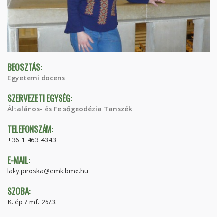
BEOSZTÁS:
Egyetemi docens
SZERVEZETI EGYSÉG:
Általános- és Felsőgeodézia Tanszék
TELEFONSZÁM:
+36 1 463 4343
E-MAIL:
laky.piroska@emk.bme.hu
SZOBA:
K. ép / mf. 26/3.