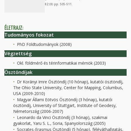
82:(8) pp. 505-511.
ÉLETRAJZ:
Tudományos fokozat
PhD Földtudományok (2008)
Végzettség
Okl. földmérő és térinformatikai mérnök (2003)
Ösztöndíjak
Dr Korányi Imre Ösztöndíj (10 hónap), kutatói ösztöndíj,
The Ohio State University, Center for Mapping, Columbus,
USA (2009-2010)
Magyar Állami Eötvös Ösztöndíj (3 hónap), kutatói
ösztöndíj, University of Stuttgart, Institute of Geodesy,
Németország (2006-2007)
Leonardo da Vinci Ösztöndíj (3 hónap), szakmai
gyakorlat, Yaru S. L., Soria, Spanyolország (2005)
Socrates-Erasmus Ösztöndíj (5 hónap), féléváthallgatás,