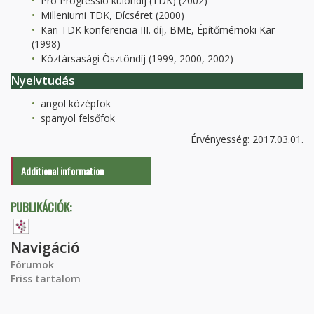
Pro Progressio különdíj (TDK) (2002)
Milleniumi TDK, Dícséret (2000)
Kari TDK konferencia III. díj, BME, Építőmérnöki Kar
(1998)
Köztársasági Ösztöndíj (1999, 2000, 2002)
Nyelvtudás
angol középfok
spanyol felsőfok
Érvényesség: 2017.03.01.
Additional information
PUBLIKÁCIÓK:
Navigáció
Fórumok
Friss tartalom