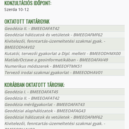
KONZULTÁCIÓS IDŐPONT:
Szerda 10-12
OKTATOTT TANTÁRGYAK
Geodézia II. - BMEEOAFAT42
Geodéziai hálózatok és vetületek - BMEEOAFMF62
Kivitelezői, fenntartás-üzemeltetési szakmai gyak. -
BMEEODHAV02
Kutatói, tervezői gyakorlat a Dipl. mellett - BMEEODHMX00
Matlab/Octave a geoinformatikában - BMEEOAFAV49
Numerikus módszerek - BMEEOFTMK51
Tervező irodai szakmai gyakorlat - BMEEODHAV01
KORÁBBAN OKTATOTT TÁRGYAK:
Geodézia I. - BMEEOAFAT45
Geodézia II. - BMEEOAFAT42
Geodézia mérőgyakorlat - BMEEOAFAT43
Geodéziai alaphálózatok - BMEEOAFAG43
Geodéziai hálózatok és vetületek - BMEEOAFMF62
Kivitelezői, fenntartás-üzemeltetési szakmai gyak. -