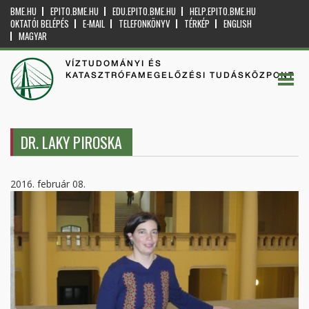
BME.HU
EPITO.BME.HU
EDU.EPITO.BME.HU
HELP.EPITO.BME.HU
OKTATÓI BELÉPÉS
E-MAIL
TELEFONKÖNYV
TÉRKÉP
ENGLISH
MAGYAR
VÍZTUDOMÁNYI ÉS
KATASZTRÓFAMEGELŐZÉSI TUDÁSKÖZPONT
DR. LAKY PIROSKA
2016. február 08.