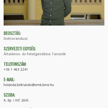
BEOSZTÁS:
Doktorandusz
SZERVEZETI EGYSÉG:
Általános- és Felsőgeodézia Tanszék
TELEFONSZÁM:
+36 1 463 2241
E-MAIL:
holanda.beltrando@emk.bme.hu
SZOBA:
K. ép. / mf. 26/6.