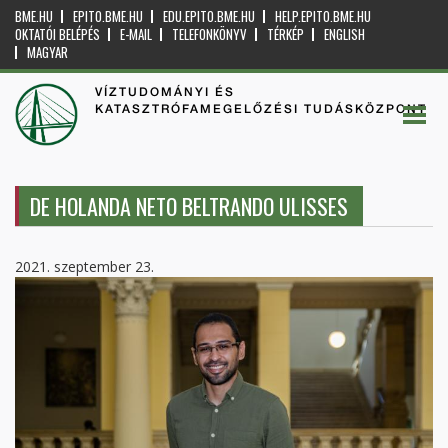
BME.HU
EPITO.BME.HU
EDU.EPITO.BME.HU
HELP.EPITO.BME.HU
OKTATÓI BELÉPÉS
E-MAIL
TELEFONKÖNYV
TÉRKÉP
ENGLISH
MAGYAR
VÍZTUDOMÁNYI ÉS
KATASZTRÓFAMEGELŐZÉSI TUDÁSKÖZPONT
DE HOLANDA NETO BELTRANDO ULISSES
2021. szeptember 23.