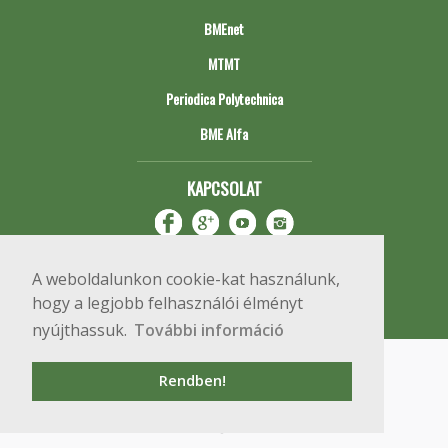
BMEnet
MTMT
Periodica Polytechnica
BME Alfa
KAPCSOLAT
A weboldalunkon cookie-kat használunk,
hogy a legjobb felhasználói élményt
nyújthassuk.
További információ
Impresszum
Copyright © 2020 BME Építőmérnöki Kar
Rendben!
1111 Budapest, Műegyetem rkp. 3.
+36 1 463 3531
webmester@emk.bme.hu