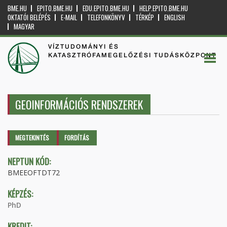
BME.HU
EPITO.BME.HU
EDU.EPITO.BME.HU
HELP.EPITO.BME.HU
OKTATÓI BELÉPÉS
E-MAIL
TELEFONKÖNYV
TÉRKÉP
ENGLISH
MAGYAR
VÍZTUDOMÁNYI ÉS
KATASZTRÓFAMEGELŐZÉSI TUDÁSKÖZPONT
GEOINFORMÁCIÓS RENDSZEREK
Elsődleges fülek
MEGTEKINTÉS
(AKTÍV
FORDÍTÁS
FÜL)
NEPTUN KÓD:
BMEEOFTDT72
KÉPZÉS:
PhD
KREDIT: