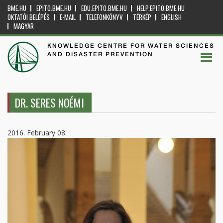
BME.HU
EPITO.BME.HU
EDU.EPITO.BME.HU
HELP.EPITO.BME.HU
OKTATÓI BELÉPÉS
E-MAIL
TELEFONKÖNYV
TÉRKÉP
ENGLISH
MAGYAR
KNOWLEDGE CENTRE FOR WATER SCIENCES
AND DISASTER PREVENTION
DR. SERES NOÉMI
2016. February 08.