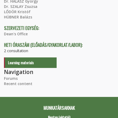
Dr. HALÁSZ György
Dr. SZALAY Zsuzsa
LŐDÖR Kristóf
HÜBNER Balázs
SZERVEZETI EGYSÉG:
Dean's Office
HETI ÓRASZÁM (ELŐADÁS/GYAKORLAT/LABOR):
2 consultation
Learning materials
Navigation
Forums
Recent content
MUNKATÁRSAKNAK
Neptun (oktatói)