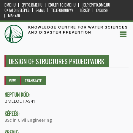
BME.HU
EPITO.BME.HU
EDU.EPITO.BME.HU
HELP.EPITO.BME.HU
OKTATÓI BELÉPÉS
E-MAIL
TELEFONKÖNYV
TÉRKÉP
ENGLISH
MAGYAR
KNOWLEDGE CENTRE FOR WATER SCIENCES
AND DISASTER PREVENTION
DESIGN OF STRUCTURES PROJECTWORK
Primary tabs
VIEW
(ACTIVE
TRANSLATE
TAB)
NEPTUN KÓD:
BMEEODHAS41
KÉPZÉS:
BSc in Civil Engineering
KREDIT: