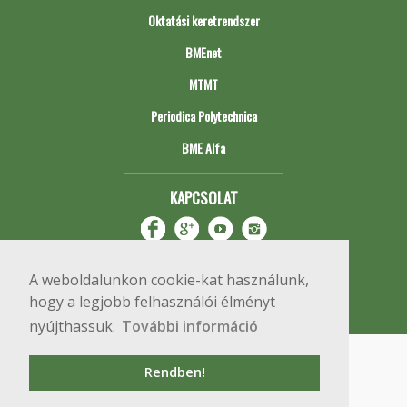
Oktatási keretrendszer
BMEnet
MTMT
Periodica Polytechnica
BME Alfa
KAPCSOLAT
A weboldalunkon cookie-kat használunk,
hogy a legjobb felhasználói élményt
nyújthassuk.
További információ
Impresszum
Copyright © 2020 BME Építőmérnöki Kar
Rendben!
1111 Budapest, Műegyetem rkp. 3.
+36 1 463 3531