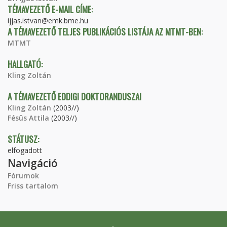
TÉMAVEZETŐ E-MAIL CÍME:
ijjas.istvan@emk.bme.hu
A TÉMAVEZETŐ TELJES PUBLIKÁCIÓS LISTÁJA AZ MTMT-BEN:
MTMT
HALLGATÓ:
Kling Zoltán
A TÉMAVEZETŐ EDDIGI DOKTORANDUSZAI
Kling Zoltán
(2003//)
Fésûs Attila
(2003//)
STÁTUSZ:
elfogadott
Navigáció
Fórumok
Friss tartalom