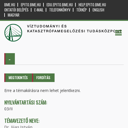
BME.HU
EPITO.BME.HU
EDU.EPITO.BME.HU
HELP.EPITO.BME.HU
OKTATÓI BELÉPÉS
E-MAIL
TELEFONKÖNYV
TÉRKÉP
ENGLISH
MAGYAR
VÍZTUDOMÁNYI ÉS
KATASZTRÓFAMEGELŐZÉSI TUDÁSKÖZPONT
-
Elsődleges fülek
MEGTEKINTÉS
(AKTÍV
FORDÍTÁS
FÜL)
Erre a témakiírásra nem lehet jelentkezni.
NYILVÁNTARTÁSI SZÁM:
03/II
TÉMAVEZETŐ NEVE:
Dr. Ijjas István