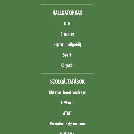
HALLGATÓKNAK
KTH
Erasmus
Neptun (hallgatói)
Sport
Könyvtár
SZOLGÁLTATÁSOK
Oktatási keretrendszer
BMEnet
MTMT
Periodica Polytechnica
BME Alfa