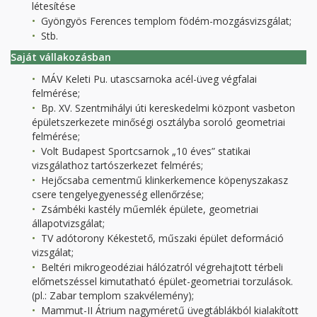
létesítése
Gyöngyös Ferences templom födém-mozgásvizsgálat;
Stb.
Saját vállakozásban
MÁV Keleti Pu. utascsarnoka acél-üveg végfalai
felmérése;
Bp. XV. Szentmihályi úti kereskedelmi központ vasbeton
épületszerkezete minőségi osztályba soroló geometriai
felmérése;
Volt Budapest Sportcsarnok „10 éves” statikai
vizsgálathoz tartószerkezet felmérés;
Hejőcsaba cementmű klinkerkemence köpenyszakasz
csere tengelyegyenesség ellenőrzése;
Zsámbéki kastély műemlék épülete, geometriai
állapotvizsgálat;
TV adótorony Kékestető, műszaki épület deformáció
vizsgálat;
Beltéri mikrogeodéziai hálózatról végrehajtott térbeli
előmetszéssel kimutatható épület-geometriai torzulások.
(pl.: Zabar templom szakvélemény);
Mammut-II Átrium nagyméretű üvegtáblákból kialakított