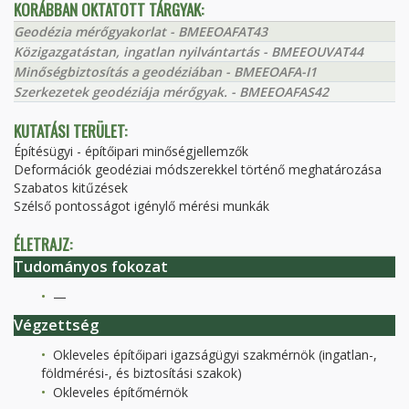
KORÁBBAN OKTATOTT TÁRGYAK:
Geodézia mérőgyakorlat - BMEEOAFAT43
Közigazgatástan, ingatlan nyilvántartás - BMEEOUVAT44
Minőségbiztosítás a geodéziában - BMEEOAFA-I1
Szerkezetek geodéziája mérőgyak. - BMEEOAFAS42
KUTATÁSI TERÜLET:
Építésügyi - építőipari minőségjellemzők
Deformációk geodéziai módszerekkel történő meghatározása
Szabatos kitűzések
Szélső pontosságot igénylő mérési munkák
ÉLETRAJZ:
Tudományos fokozat
—
Végzettség
Okleveles építőipari igazságügyi szakmérnök (ingatlan-,
földmérési-, és biztosítási szakok)
Okleveles építőmérnök