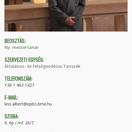
BEOSZTÁS:
Ny. mestertanár
SZERVEZETI EGYSÉG:
Általános- és Felsőgeodézia Tanszék
TELEFONSZÁM:
+36 1 463 1427
E-MAIL:
kiss.albert@epito.bme.hu
SZOBA:
K. ép / mf. 26/7.