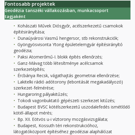
Fontosabb projektek
Geodézia tanszéki vállakozásban, munkacsoport
tagjaként
Kohászati Művek Diósgyőr, acélszerkezetű csarnokok
építésirányítása;
Dunaújvárosi Vasmű hengersor, stb rekonstrukciók;
Gyöngyösvisonta Ytong épületelemgyár építésirányító
geodézia;
Paksi Atomerőmű-I. blokk építés ellenőrzés;
Ganz-Mávag több létesítménye acélcsarnok
szerkezetépítés;
Ércbánya Recsk, vágathajtás geometriai ellenőrzése;
Lakitelki rádió adótorony (lebontását megakadályozó)
szerkezet-felmérése;
Hungaroring pályakitűzés;
Tokodi vagonbuktató gépészeti szerkezet kitűzés;
Budapest BVSC kötélszerkezetű uszodalefedés ismétlődő
kötél-állapot mérés;
Bp. XII. Eötvös u-i víztorony mozgásvizsgálata;
Budapest, Kossuth téri rekonstrukcióhoz,
látogatóközpont építéséhez geodéziai alaphálózat