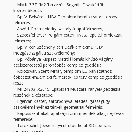
MMK GGT “M2 Tervezési Segédlet” szakértői
közreműködés;
Bp. V. Belvárosi NBA Templom homlokzat és torony
felmérés;
Aszódi Podmaniczky Kastély állapotfelmérés;
Székesfehérvár Polgármesteri Hivatal épülethomlokzat
felmérés;
Bp. V. ker. Széchenyi téri Deák emlékmű "3D"
mozgásvizsgálati szakvélemény;
Bp. Kőbánya-Kispest Metróállomás kihúzó vágány
acélszerkezetű peronépítés komplex geodézia;
Kolozsvár, Szent Mihály templom EU pályázathoz
építészeti-műemléki felmérés-, és terv komplex geodéziai
része;
MI-24803-7:2015. Építőipari Műszaki Irányelv geodéziai
részének elkészítése;
Egervári Kastély sátorponyva lefedés igazságügyi
szakvéleményéhez térbeli-geometriai felmérés;
Kaposszentjakab apátsági rom műemlék-állagmegóvási
felmérése;
Törökbálint Józsefhegyi út útburkolat 3D speciális
mozgásvizsgálat;