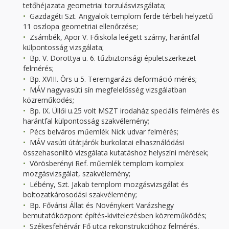
tetőhéjazata geometriai torzulásvizsgálata;
Gazdagéti Szt. Angyalok templom ferde térbeli helyzetű
11 oszlopa geometriai ellenőrzése;
Zsámbék, Apor V. Főiskola leégett szárny, harántfal
külpontosság vizsgálata;
Bp. V. Dorottya u. 6. tűzbiztonsági épületszerkezet
felmérés;
Bp. XVIII. Örs u 5. Teremgarázs deformáció mérés;
MÁV nagyvasúti sín megfelelősség vizsgálatban
közreműködés;
Bp. IX. Üllői u.25 volt MSZT irodaház speciális felmérés és
harántfal külpontosság szakvélemény;
Pécs belváros műemlék Nick udvar felmérés;
MÁV vasúti útátjárók burkolatai elhasználódási
összehasonlító vizsgálata kutatáshoz helyszíni mérések;
Vörösberényi Ref. műemlék templom komplex
mozgásvizsgálat, szakvélemény;
Lébény, Szt. Jakab templom mozgásvizsgálat és
boltozatkárosodási szakvélemény;
Bp. Fővárisi Állat és Növénykert Varázshegy
bemutatóközpont építés-kivitelezésben közreműködés;
Székesfehérvár Fő utca rekonstrukcióhoz felmérés,