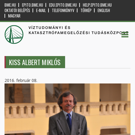
BME.HU
EPITO.BME.HU
EDU.EPITO.BME.HU
HELP.EPITO.BME.HU
OKTATÓI BELÉPÉS
E-MAIL
TELEFONKÖNYV
TÉRKÉP
ENGLISH
MAGYAR
VÍZTUDOMÁNYI ÉS
KATASZTRÓFAMEGELŐZÉSI TUDÁSKÖZPONT
KISS ALBERT MIKLÓS
2016. február 08.