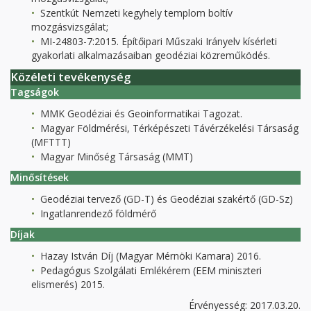
Szentkút Nemzeti kegyhely templom boltív
mozgásvizsgálat;
MI-24803-7:2015. Építőipari Műszaki Irányelv kísérleti
gyakorlati alkalmazásaiban geodéziai közreműködés.
Közéleti tevékenység
Tagságok
MMK Geodéziai és Geoinformatikai Tagozat.
Magyar Földmérési, Térképészeti Távérzékelési Társaság
(MFTTT)
Magyar Minőség Társaság (MMT)
Minősítések
Geodéziai tervező (GD-T) és Geodéziai szakértő (GD-Sz)
Ingatlanrendező földmérő
Díjak
Hazay István Díj (Magyar Mérnöki Kamara) 2016.
Pedagógus Szolgálati Emlékérem (EEM miniszteri
elismerés) 2015.
Érvényesség: 2017.03.20.