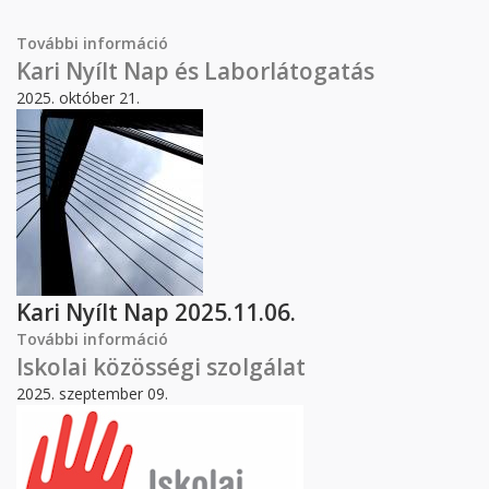
További információ
Középiskolás Nap 2026 tartalommal
kapcsolatosan
Kari Nyílt Nap és Laborlátogatás
2025. október 21.
Kari Nyílt Nap 2025.11.06.
További információ
Kari Nyílt Nap és Laborlátogatás
tartalommal kapcsolatosan
Iskolai közösségi szolgálat
2025. szeptember 09.