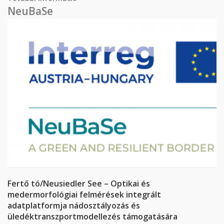
tartalommal kapcsolatosan
NeuBaSe
Fertő tó/Neusiedler See – Optikai és
medermorfológiai felmérések integrált
adatplatformja nádosztályozás és
üledéktranszportmodellezés támogatására