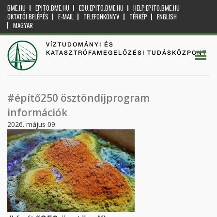
BME.HU
EPITO.BME.HU
EDU.EPITO.BME.HU
HELP.EPITO.BME.HU
OKTATÓI BELÉPÉS
E-MAIL
TELEFONKÖNYV
TÉRKÉP
ENGLISH
MAGYAR
VÍZTUDOMÁNYI ÉS
KATASZTRÓFAMEGELŐZÉSI TUDÁSKÖZPONT
#építő250 ösztöndíjprogram
információk
2026. május 09.