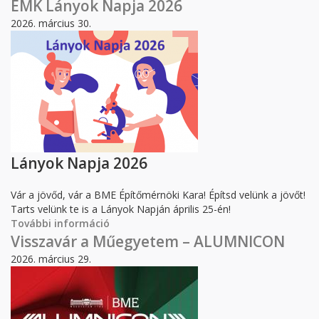
Faculty of Civil Engineering tartalommal
ÉMK Lányok Napja 2026
kapcsolatosan
2026. március 30.
Lányok Napja 2026
Vár a jövőd, vár a BME Építőmérnöki Kara! Építsd velünk a jövőt!
Tarts velünk te is a Lányok Napján április 25-én!
További információ
ÉMK Lányok Napja 2026 tartalommal
kapcsolatosan
Visszavár a Műegyetem – ALUMNICON
2026. március 29.