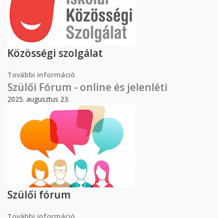
Közösségi szolgálat
További információ
Iskolai közösségi szolgálat tartalommal
kapcsolatosan
Szülői Fórum - online és jelenléti
2025. augusztus 23.
Szülői fórum
További információ
Szülői Fórum - online és jelenléti