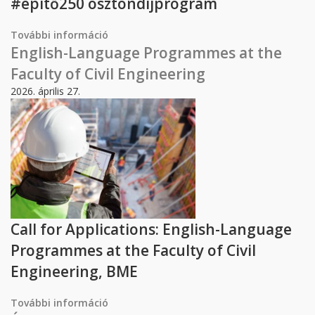
#építő250 ösztöndíjprogram
További információ
#építő250 ösztöndíjprogram információk
tartalommal kapcsolatosan
English-Language Programmes at the
Faculty of Civil Engineering
2026. április 27.
Call for Applications: English-Language
Programmes at the Faculty of Civil
Engineering, BME
További információ
English-Language Programmes at the