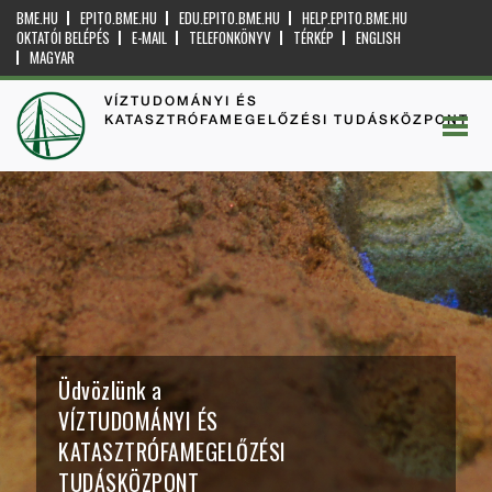
BME.HU
EPITO.BME.HU
EDU.EPITO.BME.HU
HELP.EPITO.BME.HU
OKTATÓI BELÉPÉS
E-MAIL
TELEFONKÖNYV
TÉRKÉP
ENGLISH
MAGYAR
VÍZTUDOMÁNYI ÉS
KATASZTRÓFAMEGELŐZÉSI TUDÁSKÖZPONT
Üdvözlünk a
VÍZTUDOMÁNYI ÉS
KATASZTRÓFAMEGELŐZÉSI
TUDÁSKÖZPONT