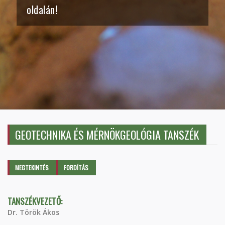
oldalán!
GEOTECHNIKA ÉS MÉRNÖKGEOLÓGIA TANSZÉK
Elsődleges fülek
MEGTEKINTÉS
(AKTÍV
FORDÍTÁS
FÜL)
TANSZÉKVEZETŐ:
Dr. Török Ákos