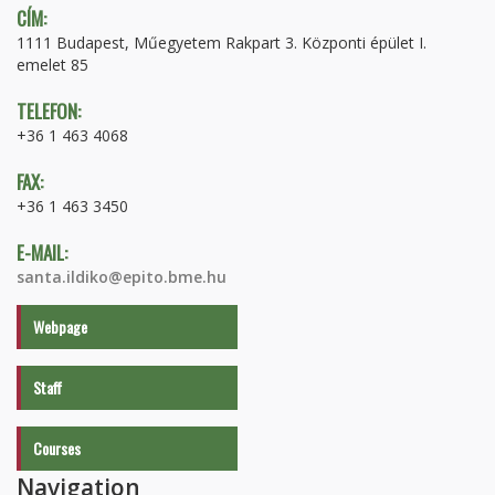
CÍM:
1111 Budapest, Műegyetem Rakpart 3. Központi épület I.
emelet 85
TELEFON:
+36 1 463 4068
FAX:
+36 1 463 3450
E-MAIL:
santa.ildiko@epito.bme.hu
Webpage
Staff
Courses
Navigation