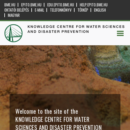
BME.HU
EPITO.BME.HU
EDU.EPITO.BME.HU
HELP.EPITO.BME.HU
OKTATÓI BELÉPÉS
E-MAIL
TELEFONKÖNYV
TÉRKÉP
ENGLISH
MAGYAR
KNOWLEDGE CENTRE FOR WATER SCIENCES
AND DISASTER PREVENTION
Welcome to the site of the
KNOWLEDGE CENTRE FOR WATER
SCIENCES AND DISASTER PREVENTION