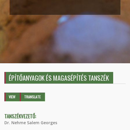
ÉPÍTŐANYAGOK ÉS MAGASÉPÍTÉS TANSZÉK
Primary tabs
VIEW
(ACTIVE
TRANSLATE
TAB)
TANSZÉKVEZETŐ:
Dr. Nehme Salem Georges