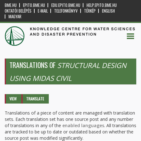
BME.HU
EPITO.BME.HU
EDU.EPITO.BME.HU
HELP.EPITO.BME.HU
OKTATÓI BELÉPÉS
E-MAIL
TELEFONKÖNYV
TÉRKÉP
ENGLISH
MAGYAR
KNOWLEDGE CENTRE FOR WATER SCIENCES
AND DISASTER PREVENTION
TRANSLATIONS OF
STRUCTURAL DESIGN
USING MIDAS CIVIL
Primary tabs
VIEW
TRANSLATE
(ACTIVE
TAB)
Translations of a piece of content are managed with translation
sets. Each translation set has one source post and any number
of translations in any of the
enabled languages
. All translations
are tracked to be up to date or outdated based on whether the
source post was modified significantly.