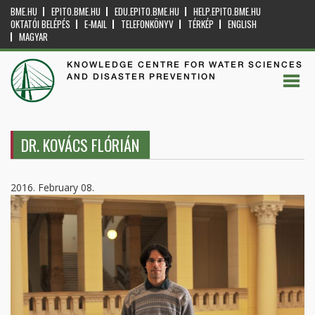
BME.HU
EPITO.BME.HU
EDU.EPITO.BME.HU
HELP.EPITO.BME.HU
OKTATÓI BELÉPÉS
E-MAIL
TELEFONKÖNYV
TÉRKÉP
ENGLISH
MAGYAR
KNOWLEDGE CENTRE FOR WATER SCIENCES
AND DISASTER PREVENTION
DR. KOVÁCS FLÓRIÁN
2016. February 08.