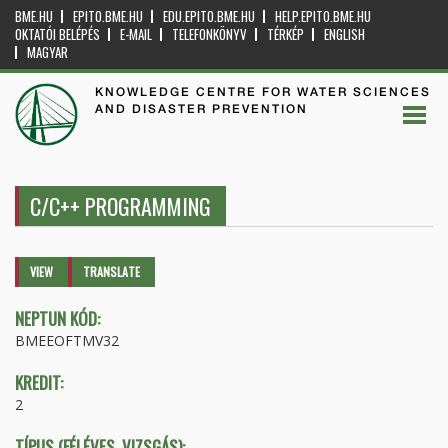
BME.HU
EPITO.BME.HU
EDU.EPITO.BME.HU
HELP.EPITO.BME.HU
OKTATÓI BELÉPÉS
E-MAIL
TELEFONKÖNYV
TÉRKÉP
ENGLISH
MAGYAR
KNOWLEDGE CENTRE FOR WATER SCIENCES
AND DISASTER PREVENTION
C/C++ PROGRAMMING
Primary tabs
VIEW
(ACTIVE
TRANSLATE
TAB)
NEPTUN KÓD:
BMEEOFTMV32
KREDIT:
2
TÍPUS (FÉLÉVES, VIZSGÁS):