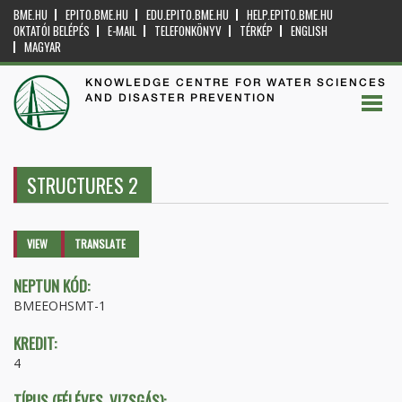
BME.HU
EPITO.BME.HU
EDU.EPITO.BME.HU
HELP.EPITO.BME.HU
OKTATÓI BELÉPÉS
E-MAIL
TELEFONKÖNYV
TÉRKÉP
ENGLISH
MAGYAR
KNOWLEDGE CENTRE FOR WATER SCIENCES
AND DISASTER PREVENTION
STRUCTURES 2
Primary tabs
VIEW
(ACTIVE
TRANSLATE
TAB)
NEPTUN KÓD:
BMEEOHSMT-1
KREDIT:
4
TÍPUS (FÉLÉVES, VIZSGÁS):