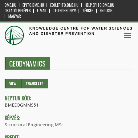
BME.HU
EPITO.BME.HU
EDU.EPITO.BME.HU
HELP.EPITO.BME.HU
OKTATÓI BELÉPÉS
E-MAIL
TELEFONKÖNYV
TÉRKÉP
ENGLISH
MAGYAR
KNOWLEDGE CENTRE FOR WATER SCIENCES
AND DISASTER PREVENTION
GEODYNAMICS
Primary tabs
VIEW
(ACTIVE
TRANSLATE
TAB)
NEPTUN KÓD:
BMEEOGMMS51
KÉPZÉS:
Structural Engineering MSc
KREDIT: