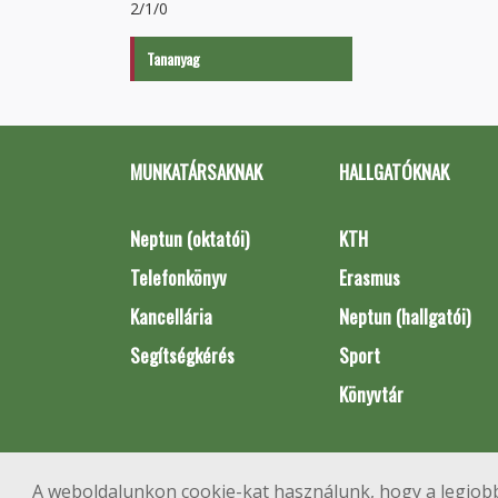
2/1/0
Tananyag
MUNKATÁRSAKNAK
HALLGATÓKNAK
Neptun (oktatói)
KTH
Telefonkönyv
Erasmus
Kancellária
Neptun (hallgatói)
Segítségkérés
Sport
Könyvtár
A weboldalunkon cookie-kat használunk, hogy a legjobb