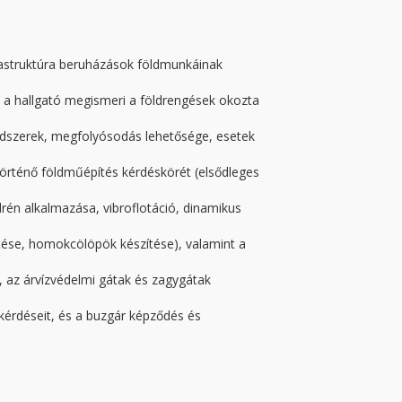
frastruktúra beruházások földmunkáinak
 a hallgató megismeri a földrengések okozta
módszerek, megfolyósodás lehetősége, esetek
örténő földműépítés kérdéskörét (elsődleges
rén alkalmazása, vibroflotáció, dinamikus
ítése, homokcölöpök készítése), valamint a
, az árvízvédelmi gátak és zagygátak
i kérdéseit, és a buzgár képződés és