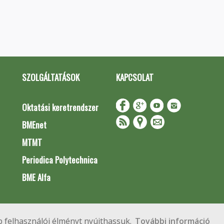
SZOLGÁLTATÁSOK
KAPCSOLAT
Oktatási keretrendszer
BMEnet
MTMT
Periodica Polytechnica
BME Alfa
Impresszum
Copyright © 2020 BME Építőmérnöki Kar
 felhasználói élményt nyújthassuk.
További információ