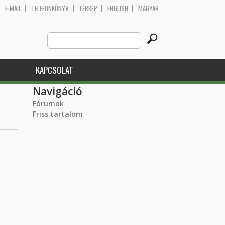
E-MAIL
TELEFONKÖNYV
TÉRKÉP
ENGLISH
MAGYAR
Search
Keresés űrlap
this
site
KAPCSOLAT
Navigáció
Fórumok
Friss tartalom