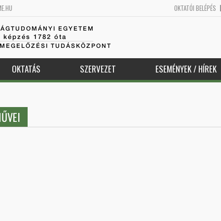
ME.HU
OKTATÓI BELÉPÉS
SÁGTUDOMÁNYI EGYETEM
k képzés 1782 óta
AMEGELŐZÉSI TUDÁSKÖZPONT
OKTATÁS
SZERVEZET
ESEMÉNYEK / HÍREK
MŰVEI