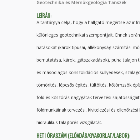
Geotechnika és Mérnökgeológia Tanszék
LEÍRÁS:
A tantárgya célja, hogy a hallgató megértse az in
különleges geotechnikai szempontjait. Ennek során
hatásokat (károk típusai, állékonyság számítási 
bemutatása, károk, gátszakadások), puha talajon t
és másodlagos konszolidációs süllyedések, szalagd
tömörítés, lépcsős építés, túltöltés, kőtömzsök ép
föld és kőszórás nagygátak tervezési sajátosságait
földmunkáinak tervezési, kivitelezési és ellenőrzés
hidraulikus talajtörés vizsgálatát.
HETI ÓRASZÁM (ELŐADÁS/GYAKORLAT/LABOR):