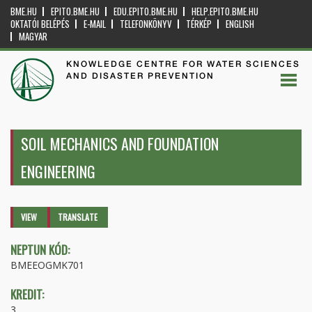
BME.HU
EPITO.BME.HU
EDU.EPITO.BME.HU
HELP.EPITO.BME.HU
OKTATÓI BELÉPÉS
E-MAIL
TELEFONKÖNYV
TÉRKÉP
ENGLISH
MAGYAR
KNOWLEDGE CENTRE FOR WATER SCIENCES
AND DISASTER PREVENTION
SOIL MECHANICS AND FOUNDATION
ENGINEERING
Primary tabs
VIEW
(ACTIVE
TRANSLATE
TAB)
NEPTUN KÓD:
BMEEOGMK701
KREDIT:
3