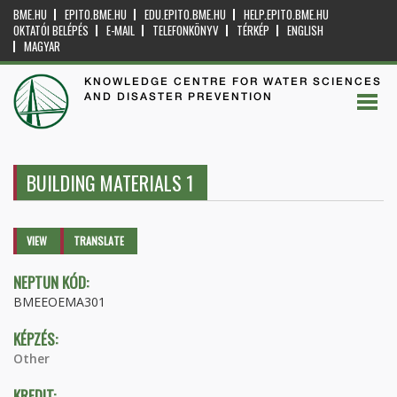
BME.HU
EPITO.BME.HU
EDU.EPITO.BME.HU
HELP.EPITO.BME.HU
OKTATÓI BELÉPÉS
E-MAIL
TELEFONKÖNYV
TÉRKÉP
ENGLISH
MAGYAR
KNOWLEDGE CENTRE FOR WATER SCIENCES
AND DISASTER PREVENTION
BUILDING MATERIALS 1
Primary tabs
VIEW
(ACTIVE
TRANSLATE
TAB)
NEPTUN KÓD:
BMEEOEMA301
KÉPZÉS:
Other
KREDIT: