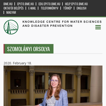
BME.HU
EPITO.BME.HU
EDU.EPITO.BME.HU
HELP.EPITO.BME.HU
OKTATÓI BELÉPÉS
E-MAIL
TELEFONKÖNYV
TÉRKÉP
ENGLISH
MAGYAR
KNOWLEDGE CENTRE FOR WATER SCIENCES
AND DISASTER PREVENTION
SZOMOLÁNYI ORSOLYA
2020. February 18.