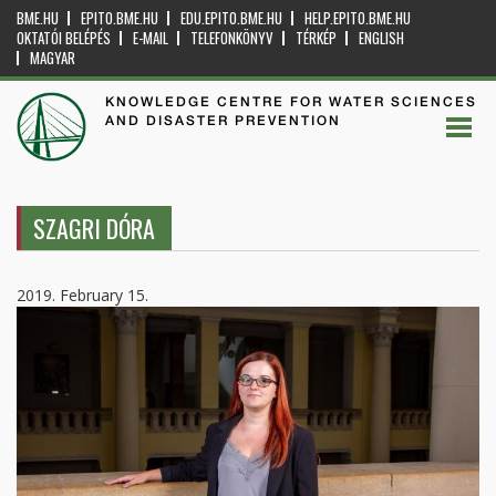
BME.HU
EPITO.BME.HU
EDU.EPITO.BME.HU
HELP.EPITO.BME.HU
OKTATÓI BELÉPÉS
E-MAIL
TELEFONKÖNYV
TÉRKÉP
ENGLISH
MAGYAR
KNOWLEDGE CENTRE FOR WATER SCIENCES
AND DISASTER PREVENTION
SZAGRI DÓRA
2019. February 15.