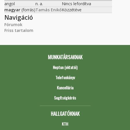
angol
n. a.
Nincs lefordítva
magyar
(forrás)
Tamás Enikő
Közzétéve
Navigáció
Fórumok
Friss tartalom
MUNKATÁRSAKNAK
Neptun (oktatói)
Telefonkönyv
Kancellária
Segítségkérés
HALLGATÓKNAK
KTH