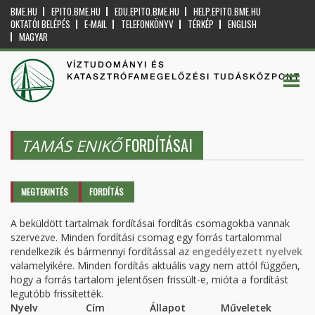
BME.HU
EPITO.BME.HU
EDU.EPITO.BME.HU
HELP.EPITO.BME.HU
OKTATÓI BELÉPÉS
E-MAIL
TELEFONKÖNYV
TÉRKÉP
ENGLISH
MAGYAR
VÍZTUDOMÁNYI ÉS
KATASZTRÓFAMEGELŐZÉSI TUDÁSKÖZPONT
FORDÍTÁSAI
TAMÁS ENIKŐ
Elsődleges fülek
MEGTEKINTÉS
FORDÍTÁS
(AKTÍV
FÜL)
A beküldött tartalmak fordításai fordítás csomagokba vannak
szervezve. Minden fordítási csomag egy forrás tartalommal
rendelkezik és bármennyi fordítással az
engedélyezett nyelvek
valamelyikére. Minden fordítás aktuális vagy nem attól függően,
hogy a forrás tartalom jelentősen frissült-e, mióta a fordítást
legutóbb frissítették.
Nyelv
Cím
Állapot
Műveletek