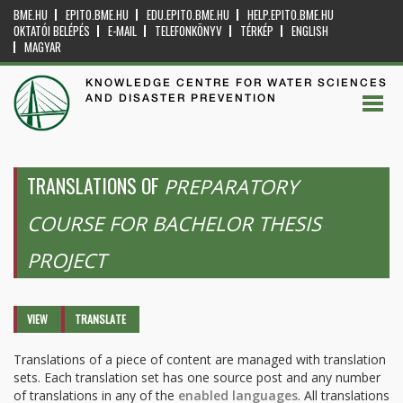
BME.HU
EPITO.BME.HU
EDU.EPITO.BME.HU
HELP.EPITO.BME.HU
OKTATÓI BELÉPÉS
E-MAIL
TELEFONKÖNYV
TÉRKÉP
ENGLISH
MAGYAR
KNOWLEDGE CENTRE FOR WATER SCIENCES
AND DISASTER PREVENTION
TRANSLATIONS OF
PREPARATORY
COURSE FOR BACHELOR THESIS
PROJECT
Primary tabs
VIEW
TRANSLATE
(ACTIVE
TAB)
Translations of a piece of content are managed with translation
sets. Each translation set has one source post and any number
of translations in any of the
enabled languages
. All translations