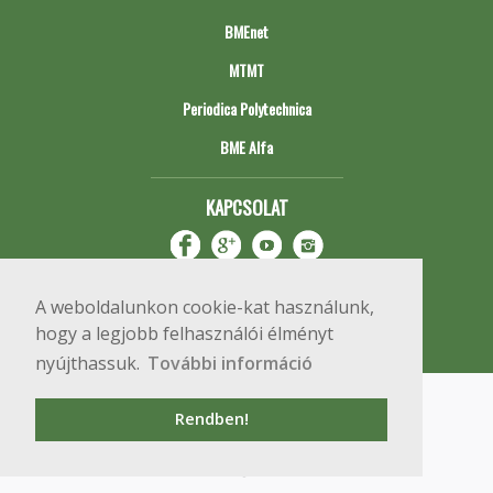
BMEnet
MTMT
Periodica Polytechnica
BME Alfa
KAPCSOLAT
A weboldalunkon cookie-kat használunk,
hogy a legjobb felhasználói élményt
nyújthassuk.
További információ
Impresszum
Copyright © 2020 BME Építőmérnöki Kar
Rendben!
1111 Budapest, Műegyetem rkp. 3.
+36 1 463 3531
webmester@emk.bme.hu