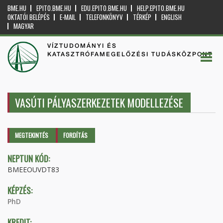
BME.HU
EPITO.BME.HU
EDU.EPITO.BME.HU
HELP.EPITO.BME.HU
OKTATÓI BELÉPÉS
E-MAIL
TELEFONKÖNYV
TÉRKÉP
ENGLISH
MAGYAR
VÍZTUDOMÁNYI ÉS
KATASZTRÓFAMEGELŐZÉSI TUDÁSKÖZPONT
VASÚTI PÁLYASZERKEZETEK MODELLEZÉSE
Elsődleges fülek
MEGTEKINTÉS
(AKTÍV
FORDÍTÁS
FÜL)
NEPTUN KÓD:
BMEEOUVDT83
KÉPZÉS:
PhD
KREDIT: