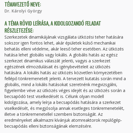
TÉMAVEZETŐ NEVE:
Dr. Károlyi György
A TÉMA RÖVID LEÍRÁSA, A KIDOLGOZANDÓ FELADAT
RÉSZLETEZÉSE:
Szerkezetek dinamikájának vizsgálata ütközési teher hatására
sokszor igen fontos lehet, akár épületek külső mechanikai
behatás elleni védelme, akár leeső teher esetében. Az ütközés
hatása lehet globális vagy lokális. A globális hatás az egész
szerkezet dinamikus válaszát jelenti, vagyis a szerkezet
egészének elmozdulásait és igénybevételeit az ütközés
hatására. A lokális hatás az ütközés közvetlen környezetében
fellépő tönkremenetelt jelenti. A tervezett kutatás során mind a
globális, mind a lokális hatásokat szeretnénk megvizsgálni,
figyelembe véve az ütközés véges idejét és az ütközés során a
becsapódó test viselkedését is. Célunk olyan modell
kidolgozása, amely leírja a becsapódás hatására a szerkezet
viselkedését, és megjósolja annak esetleges tönkremenetelét,
illetve a tönkremenetellel szembeni biztonságát. Az
eredményeket alkalmazni kívánjuk atomreaktorok repülőgép-
becsapódás elleni biztonságának elemzésére.