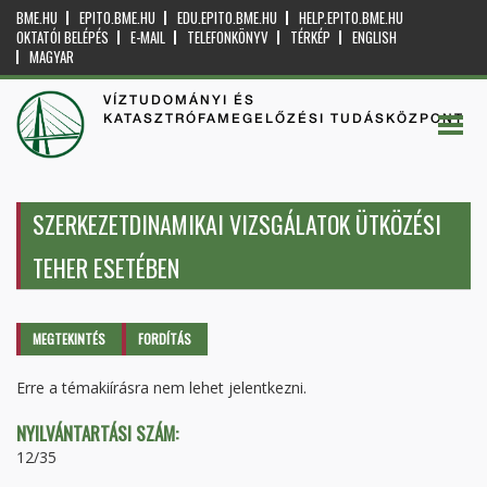
BME.HU
EPITO.BME.HU
EDU.EPITO.BME.HU
HELP.EPITO.BME.HU
OKTATÓI BELÉPÉS
E-MAIL
TELEFONKÖNYV
TÉRKÉP
ENGLISH
MAGYAR
VÍZTUDOMÁNYI ÉS
KATASZTRÓFAMEGELŐZÉSI TUDÁSKÖZPONT
SZERKEZETDINAMIKAI VIZSGÁLATOK ÜTKÖZÉSI
TEHER ESETÉBEN
Elsődleges fülek
MEGTEKINTÉS
(AKTÍV
FORDÍTÁS
FÜL)
Erre a témakiírásra nem lehet jelentkezni.
NYILVÁNTARTÁSI SZÁM:
12/35