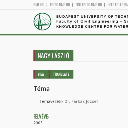
BME.HU
EPITO.BME.HU
EDU.EPITO.BME.HU
HELP.EPITO.B
BUDAPEST UNIVERSITY OF TEC
Faculty of Civil Engineering - S
KNOWLEDGE CENTRE FOR WATER
NAGY LÁSZLÓ
Primary tabs
VIEW
(ACTIVE
TRANSLATE
TAB)
Téma
-
Témavezető:
Dr. Farkas József
FELVÉVE:
2003