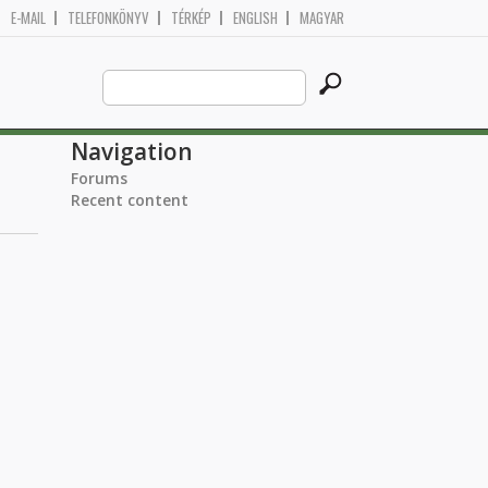
E-MAIL
TELEFONKÖNYV
TÉRKÉP
ENGLISH
MAGYAR
Search
Search form
this
site
Navigation
Forums
Recent content