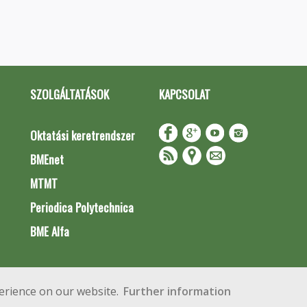
SZOLGÁLTATÁSOK
KAPCSOLAT
Oktatási keretrendszer
BMEnet
MTMT
Periodica Polytechnica
BME Alfa
Impresszum
Copyright © 2020 BME Építőmérnöki Kar
erience on our website.
Further information
 Budapest, Műegyetem rkp. 3.
+36 1 463 3531
webmester@emk.bme