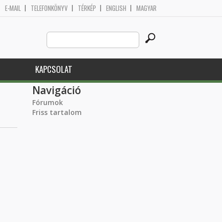
E-MAIL
TELEFONKÖNYV
TÉRKÉP
ENGLISH
MAGYAR
Search
Keresés űrlap
this
site
KAPCSOLAT
Navigáció
Fórumok
Friss tartalom