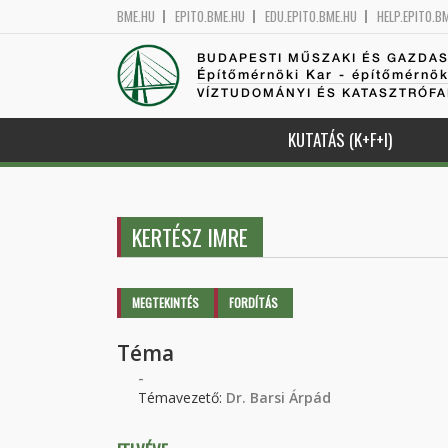
BME.HU
EPITO.BME.HU
EDU.EPITO.BME.HU
HELP.EPITO.B
BUDAPESTI MŰSZAKI ÉS GAZDA
Építőmérnöki Kar - építőmérnö
VÍZTUDOMÁNYI ÉS KATASZTRÓF
KUTATÁS (K+F+I)
KERTÉSZ IMRE
Elsődleges fülek
MEGTEKINTÉS
(AKTÍV
FORDÍTÁS
FÜL)
Téma
-
Témavezető:
Dr. Barsi Árpád