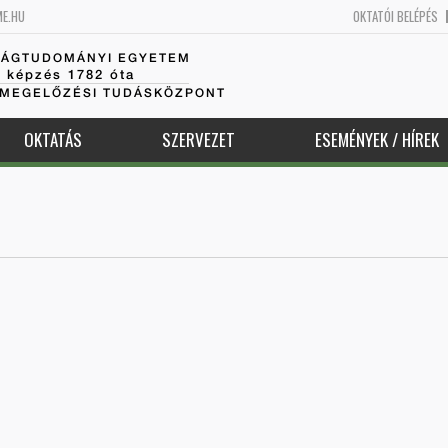
ME.HU
OKTATÓI BELÉPÉS
SÁGTUDOMÁNYI EGYETEM
k képzés 1782 óta
AMEGELŐZÉSI TUDÁSKÖZPONT
OKTATÁS
SZERVEZET
ESEMÉNYEK / HÍREK