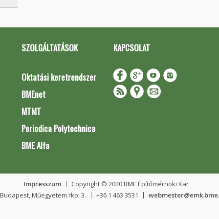
SZOLGÁLTATÁSOK
KAPCSOLAT
Oktatási keretrendszer
BMEnet
MTMT
Periodica Polytechnica
BME Alfa
Impresszum
Copyright © 2020 BME Építőmérnöki Kar
 Budapest, Műegyetem rkp. 3.
+36 1 463 3531
webmester@emk.bme