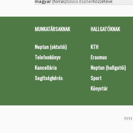
magyar
(forrás)
Szûcs Eszter
Közzétéve
MUNKATÁRSAKNAK
HALLGATÓKNAK
Neptun (oktatói)
KTH
Telefonkönyv
Erasmus
Kancellária
Neptun (hallgatói)
Segítségkérés
Sport
Könyvtár
1111