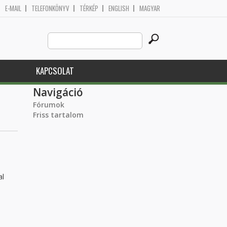
E-MAIL
TELEFONKÖNYV
TÉRKÉP
ENGLISH
MAGYAR
Search
Keresés űrlap
this
site
KAPCSOLAT
Navigáció
Fórumok
Friss tartalom
al