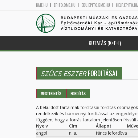
BME.HU
EPITO.BME.HU
EDU.EPITO.BME.HU
HELP.EPITO.B
BUDAPESTI MŰSZAKI ÉS GAZDA
Építőmérnöki Kar - építőmérnö
VÍZTUDOMÁNYI ÉS KATASZTRÓF
KUTATÁS (K+F+I)
FORDÍTÁSAI
SZÛCS ESZTER
Elsődleges fülek
MEGTEKINTÉS
FORDÍTÁS
(AKTÍV
FÜL)
A beküldött tartalmak fordításai fordítás csomago
rendelkezik és bármennyi fordítással az
engedélye
függően, hogy a forrás tartalom jelentősen frissült-e
Nyelv
Cím
Állapot
Műve
angol
n. a.
Nincs lefordítva