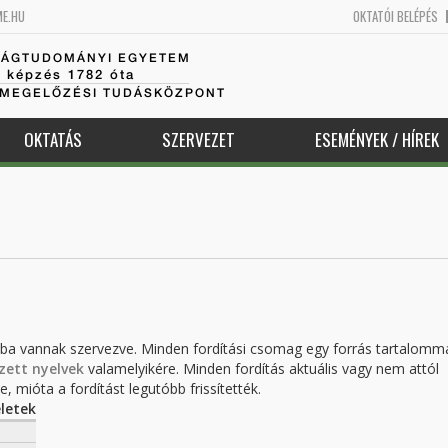
ME.HU
OKTATÓI BELÉPÉS
SÁGTUDOMÁNYI EGYETEM
k képzés 1782 óta
AMEGELŐZÉSI TUDÁSKÖZPONT
OKTATÁS
SZERVEZET
ESEMÉNYEK / HÍREK
kba vannak szervezve. Minden fordítási csomag egy forrás tartalomm
zett nyelvek
valamelyikére. Minden fordítás aktuális vagy nem attól
, mióta a fordítást legutóbb frissítették.
letek