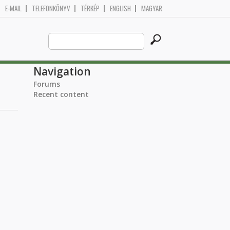
E-MAIL
TELEFONKÖNYV
TÉRKÉP
ENGLISH
MAGYAR
Search
Search form
this
site
Navigation
Forums
Recent content