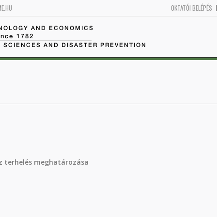
ME.HU
OKTATÓI BELÉPÉS
HNOLOGY AND ECONOMICS
ince 1782
 SCIENCES AND DISASTER PREVENTION
fúz terhelés meghatározása