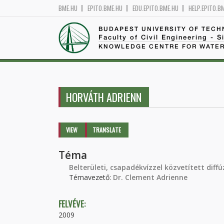
BME.HU
EPITO.BME.HU
EDU.EPITO.BME.HU
HELP.EPITO.B
BUDAPEST UNIVERSITY OF TEC
Faculty of Civil Engineering - S
KNOWLEDGE CENTRE FOR WATER
HORVÁTH ADRIENN
Primary tabs
VIEW
(ACTIVE
TRANSLATE
TAB)
Téma
Belterületi, csapadékvízzel közvetített dif
Témavezető:
Dr. Clement Adrienne
FELVÉVE:
2009