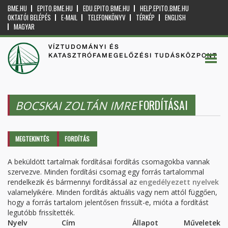
BME.HU
EPITO.BME.HU
EDU.EPITO.BME.HU
HELP.EPITO.BME.HU
OKTATÓI BELÉPÉS
E-MAIL
TELEFONKÖNYV
TÉRKÉP
ENGLISH
MAGYAR
VÍZTUDOMÁNYI ÉS
KATASZTRÓFAMEGELŐZÉSI TUDÁSKÖZPONT
FORDÍTÁSAI
BOCSKAI ZOLTÁN IMRE
Elsődleges fülek
MEGTEKINTÉS
FORDÍTÁS
(AKTÍV
FÜL)
A beküldött tartalmak fordításai fordítás csomagokba vannak
szervezve. Minden fordítási csomag egy forrás tartalommal
rendelkezik és bármennyi fordítással az
engedélyezett nyelvek
valamelyikére. Minden fordítás aktuális vagy nem attól függően,
hogy a forrás tartalom jelentősen frissült-e, mióta a fordítást
legutóbb frissítették.
Nyelv
Cím
Állapot
Műveletek