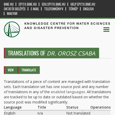
BME.HU
EPITO.BME.HU
EDU.EPITO.BME.HU
HELP.EPITO.BME.HU
OKTATÓI BELÉPÉS
E-MAIL
TELEFONKÖNYV
TÉRKÉP
ENGLISH
MAGYAR
KNOWLEDGE CENTRE FOR WATER SCIENCES
AND DISASTER PREVENTION
TRANSLATIONS OF
DR. OROSZ CSABA
Primary tabs
VIEW
TRANSLATE
(ACTIVE
TAB)
Translations of a piece of content are managed with translation
sets. Each translation set has one source post and any number
of translations in any of the
enabled languages
. All translations
are tracked to be up to date or outdated based on whether the
source post was modified significantly.
Language
Title
Status
Operations
English
n/a
Not translated