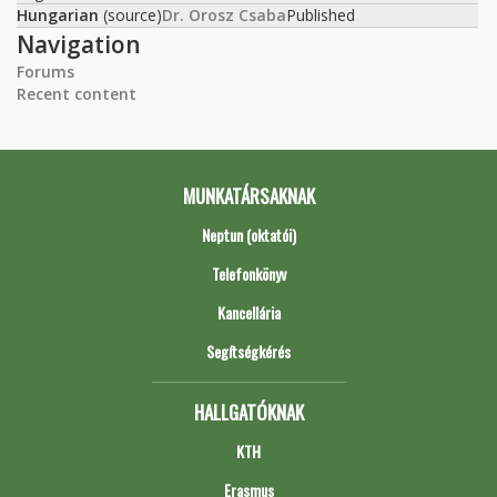
Hungarian
(source)
Dr. Orosz Csaba
Published
Navigation
Forums
Recent content
MUNKATÁRSAKNAK
Neptun (oktatói)
Telefonkönyv
Kancellária
Segítségkérés
HALLGATÓKNAK
KTH
Erasmus