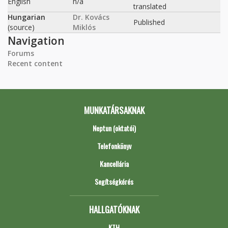
English
n/a
translated
Hungarian
Dr. Kovács
Published
(source)
Miklós
Navigation
Forums
Recent content
MUNKATÁRSAKNAK
Neptun (oktatói)
Telefonkönyv
Kancellária
Segítségkérés
HALLGATÓKNAK
KTH