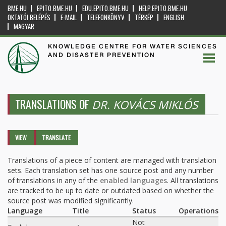
BME.HU
EPITO.BME.HU
EDU.EPITO.BME.HU
HELP.EPITO.BME.HU
OKTATÓI BELÉPÉS
E-MAIL
TELEFONKÖNYV
TÉRKÉP
ENGLISH
MAGYAR
KNOWLEDGE CENTRE FOR WATER SCIENCES
AND DISASTER PREVENTION
TRANSLATIONS OF
DR. KOVÁCS MIKLÓS
Primary tabs
VIEW
TRANSLATE
(ACTIVE
TAB)
Translations of a piece of content are managed with translation
sets. Each translation set has one source post and any number
of translations in any of the
enabled languages
. All translations
are tracked to be up to date or outdated based on whether the
source post was modified significantly.
Language
Title
Status
Operations
Not