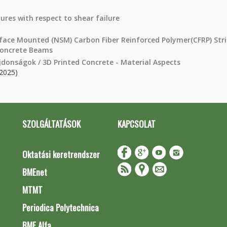
res with respect to shear failure
urface Mounted (NSM) Carbon Fiber Reinforced Polymer(CFRP) Str
Concrete Beams
donságok / 3D Printed Concrete - Material Aspects
2025)
SZOLGÁLTATÁSOK
KAPCSOLAT
Oktatási keretrendszer
BMEnet
MTMT
Periodica Polytechnica
BME Alfa