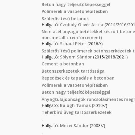
Beton nagy teljesítőképességgel
Polimerek a vasbetonépítésben
Szálerősítésű betonok
Hallgató:
Czoboly Olivér Attila
(2014/2016/201
Nem acél anyagú betétekkel készült betonel
non-metallic reinforcement)
Hallgató:
Schaul Péter
(2016//)
Szálerősítésű polimerek betonszerkezetek
Hallgató:
Sólyom Sándor
(2015/2018/2021)
Cement a betonban
Betonszerkezetek tartóssága
Repedések és tapadás a betonban
Polimerek a vasbetonépítésben
Beton nagy teljesítőképességgel
Anyagtulajdonságok roncsolásmentes meg
Hallgató:
Balogh Tamás
(2010//)
Teherbíró üveg tartószerkezetek
-
Hallgató:
Mezei Sándor
(2008//)
-