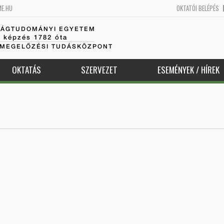
ME.HU
OKTATÓI BELÉPÉS
SÁGTUDOMÁNYI EGYETEM
k képzés 1782 óta
AMEGELŐZÉSI TUDÁSKÖZPONT
OKTATÁS
SZERVEZET
ESEMÉNYEK / HÍREK