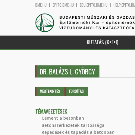
BME.HU
EPITO.BME.HU
EDU.EPITO.BME.HU
HELP.EPITO.B
BUDAPESTI MŰSZAKI ÉS GAZDA
Építőmérnöki Kar - építőmérnö
VÍZTUDOMÁNYI ÉS KATASZTRÓF
KUTATÁS (K+F+I)
DR. BALÁZS L. GYÖRGY
Elsődleges fülek
MEGTEKINTÉS
(AKTÍV
FORDÍTÁS
FÜL)
TÉMAVEZETÉSEK
Cement a betonban
Betonszerkezetek tartóssága
Repedések és tapadás a betonban