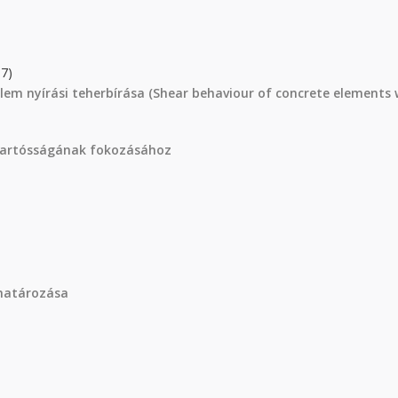
7)
em nyírási teherbírása (Shear behaviour of concrete elements 
 tartósságának fokozásához
határozása