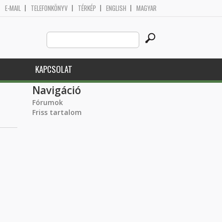
E-MAIL
TELEFONKÖNYV
TÉRKÉP
ENGLISH
MAGYAR
Search
Keresés űrlap
this
site
KAPCSOLAT
Navigáció
Fórumok
Friss tartalom