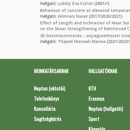
Hallgató:
Lublóy Éva Eszter
(2001//)
Behaviour of concrete at elevated temperatu
Hallgató:
Alimrani Naser
(2017/2020/2021)
Effect of Length and Inclination of Near S
on the Shear Strengthening of Reinforced 
3D betonnyomtatás – anyagszerkezeti tulaj
Hallgató:
Thajeel Marwah Manea
(2021/2025/
MUNKATÁRSAKNAK
HALLGATÓKNAK
Neptun (oktatói)
KTH
Telefonkönyv
Erasmus
Kancellária
Neptun (hallgatói)
Segítségkérés
Sport
Könyvtár