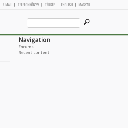
E-MAIL
TELEFONKÖNYV
TÉRKÉP
ENGLISH
MAGYAR
Search
Search form
this
site
Navigation
Forums
Recent content