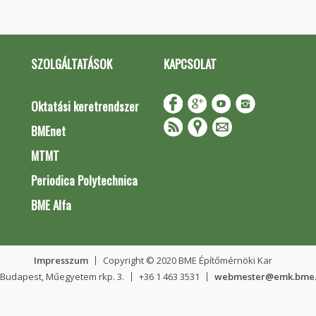
SZOLGÁLTATÁSOK
KAPCSOLAT
Oktatási keretrendszer
BMEnet
MTMT
Periodica Polytechnica
BME Alfa
Impresszum
Copyright © 2020 BME Építőmérnöki Kar
 Budapest, Műegyetem rkp. 3.
+36 1 463 3531
webmester@emk.bme