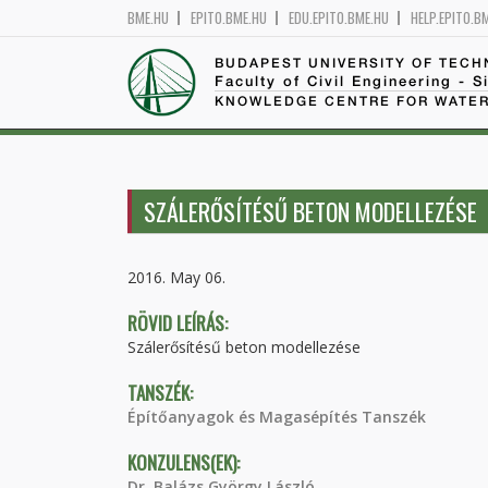
BME.HU
EPITO.BME.HU
EDU.EPITO.BME.HU
HELP.EPITO.B
BUDAPEST UNIVERSITY OF TEC
Faculty of Civil Engineering - S
KNOWLEDGE CENTRE FOR WATER
SZÁLERŐSÍTÉSŰ BETON MODELLEZÉSE
2016. May 06.
RÖVID LEÍRÁS:
Szálerősítésű beton modellezése
TANSZÉK:
Építőanyagok és Magasépítés Tanszék
KONZULENS(EK):
Dr. Balázs György László