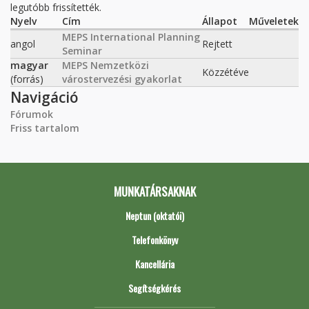
legutóbb frissítették.
Nyelv
Cím
Állapot
Műveletek
MEPS International Planning
angol
Rejtett
Seminar
magyar
MEPS Nemzetközi
Közzétéve
(forrás)
várostervezési gyakorlat
Navigáció
Fórumok
Friss tartalom
MUNKATÁRSAKNAK
Neptun (oktatói)
Telefonkönyv
Kancellária
Segítségkérés