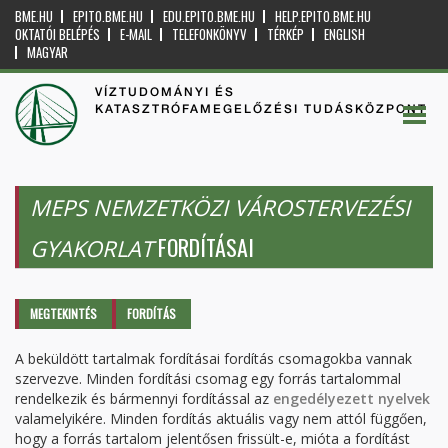
BME.HU
EPITO.BME.HU
EDU.EPITO.BME.HU
HELP.EPITO.BME.HU
OKTATÓI BELÉPÉS
E-MAIL
TELEFONKÖNYV
TÉRKÉP
ENGLISH
MAGYAR
VÍZTUDOMÁNYI ÉS
KATASZTRÓFAMEGELŐZÉSI TUDÁSKÖZPONT
MEPS NEMZETKÖZI VÁROSTERVEZÉSI
FORDÍTÁSAI
GYAKORLAT
Elsődleges fülek
MEGTEKINTÉS
FORDÍTÁS
(AKTÍV
FÜL)
A beküldött tartalmak fordításai fordítás csomagokba vannak
szervezve. Minden fordítási csomag egy forrás tartalommal
rendelkezik és bármennyi fordítással az
engedélyezett nyelvek
valamelyikére. Minden fordítás aktuális vagy nem attól függően,
hogy a forrás tartalom jelentősen frissült-e, mióta a fordítást