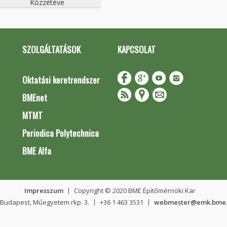
Közzétéve
SZOLGÁLTATÁSOK
KAPCSOLAT
Oktatási keretrendszer
BMEnet
MTMT
Periodica Polytechnica
BME Alfa
Impresszum
Copyright © 2020 BME Építőmérnöki Kar
 Budapest, Műegyetem rkp. 3.
+36 1 463 3531
webmester@emk.bme