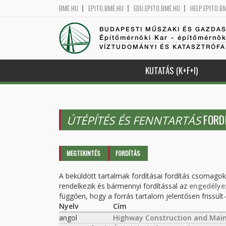
BME.HU
EPITO.BME.HU
EDU.EPITO.BME.HU
HELP.EPITO.B
BUDAPESTI MŰSZAKI ÉS GAZDA
Építőmérnöki Kar - építőmérnö
VÍZTUDOMÁNYI ÉS KATASZTRÓF
KUTATÁS (K+F+I)
FORD
ÚTÉPÍTÉS ÉS FENNTARTÁS
Elsődleges fülek
MEGTEKINTÉS
FORDÍTÁS
(AKTÍV
FÜL)
A beküldött tartalmak fordításai fordítás csomago
rendelkezik és bármennyi fordítással az
engedélye
függően, hogy a forrás tartalom jelentősen frissült-e
Nyelv
Cím
angol
Highway Construction and Mai