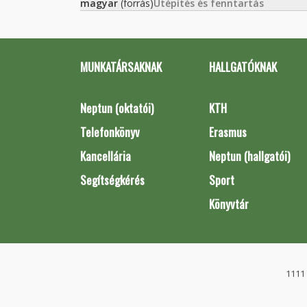
magyar
(forrás)
Útépítés és fenntartás
MUNKATÁRSAKNAK
HALLGATÓKNAK
Neptun (oktatói)
KTH
Telefonkönyv
Erasmus
Kancellária
Neptun (hallgatói)
Segítségkérés
Sport
Könyvtár
1111