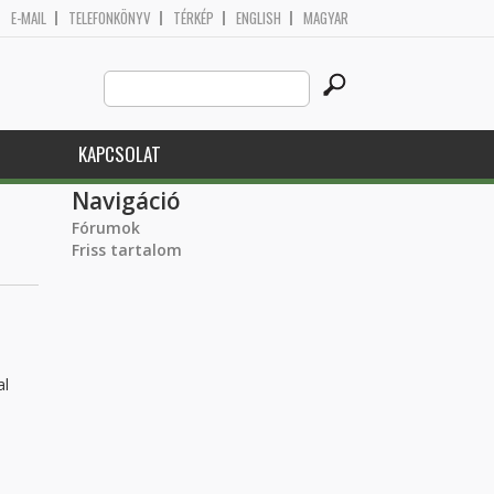
E-MAIL
TELEFONKÖNYV
TÉRKÉP
ENGLISH
MAGYAR
Search
Keresés űrlap
this
site
KAPCSOLAT
Navigáció
Fórumok
Friss tartalom
al