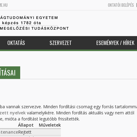
ME.HU
OKTATÓI BELÉPÉS
SÁGTUDOMÁNYI EGYETEM
k képzés 1782 óta
AMEGELŐZÉSI TUDÁSKÖZPONT
OKTATÁS
SZERVEZET
ESEMÉNYEK / HÍREK
ÍTÁSAI
kba vannak szervezve. Minden fordítási csomag egy forrás tartalomm
zett nyelvek
valamelyikére. Minden fordítás aktuális vagy nem attól
, mióta a fordítást legutóbb frissítették.
Állapot
Műveletek
ntenance
Rejtett