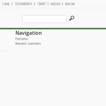
E-MAIL
TELEFONKÖNYV
TÉRKÉP
ENGLISH
MAGYAR
Search
Search form
this
site
Navigation
Forums
Recent content