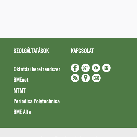
SZOLGÁLTATÁSOK
KAPCSOLAT
Oktatási keretrendszer
BMEnet
MTMT
Periodica Polytechnica
BME Alfa
Impresszum
Copyright © 2020 BME Építőmérnöki Kar