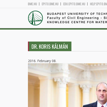
BME.HU
EPITO.BME.HU
EDU.EPITO.BME.HU
HELP.EPITO.B
BUDAPEST UNIVERSITY OF TEC
Faculty of Civil Engineering - S
KNOWLEDGE CENTRE FOR WATER
DR. KORIS KÁLMÁN
2016. February 08.