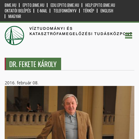
BME.HU
EPITO.BME.HU
EDU.EPITO.BME.HU
HELP.EPITO.BME.HU
OKTATÓI BELÉPÉS
E-MAIL
TELEFONKÖNYV
TÉRKÉP
ENGLISH
MAGYAR
VÍZTUDOMÁNYI ÉS
KATASZTRÓFAMEGELŐZÉSI TUDÁSKÖZPONT
DR. FEKETE KÁROLY
2016. február 08.