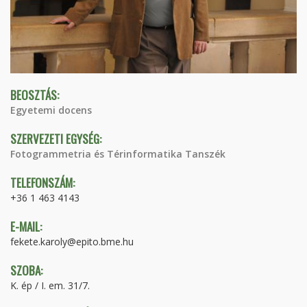
BEOSZTÁS:
Egyetemi docens
SZERVEZETI EGYSÉG:
Fotogrammetria és Térinformatika Tanszék
TELEFONSZÁM:
+36 1 463 4143
E-MAIL:
fekete.karoly@epito.bme.hu
SZOBA:
K. ép / I. em. 31/7.