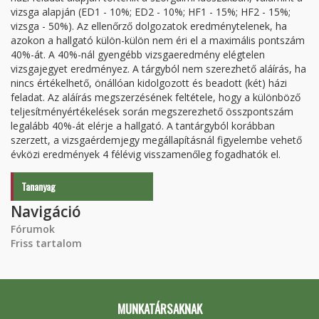
vizsga alapján (ED1 - 10%; ED2 - 10%; HF1 - 15%; HF2 - 15%;
vizsga - 50%). Az ellenőrző dolgozatok eredménytelenek, ha
azokon a hallgató külön-külön nem éri el a maximális pontszám
40%-át. A 40%-nál gyengébb vizsgaeredmény elégtelen
vizsgajegyet eredményez. A tárgyból nem szerezhető aláírás, ha
nincs értékelhető, önállóan kidolgozott és beadott (két) házi
feladat. Az aláírás megszerzésének feltétele, hogy a különböző
teljesítményértékelések során megszerezhető összpontszám
legalább 40%-át elérje a hallgató. A tantárgyból korábban
szerzett, a vizsgaérdemjegy megállapításnál figyelembe vehető
évközi eredmények 4 félévig visszamenőleg fogadhatók el.
Tananyag
Navigáció
Fórumok
Friss tartalom
MUNKATÁRSAKNAK