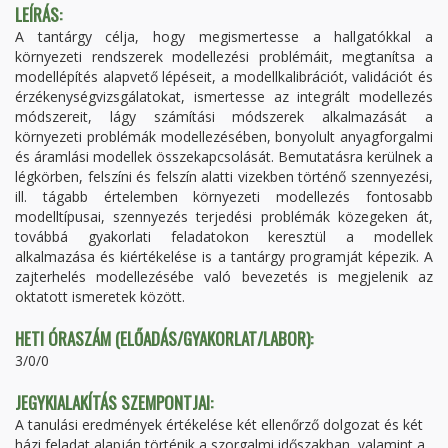
LEÍRÁS:
A tantárgy célja, hogy megismertesse a hallgatókkal a
környezeti rendszerek modellezési problémáit, megtanítsa a
modellépítés alapvető lépéseit, a modellkalibrációt, validációt és
érzékenységvizsgálatokat, ismertesse az integrált modellezés
módszereit, lágy számítási módszerek alkalmazását a
környezeti problémák modellezésében, bonyolult anyagforgalmi
és áramlási modellek összekapcsolását. Bemutatásra kerülnek a
légkörben, felszíni és felszín alatti vizekben történő szennyezési,
ill. tágabb értelemben környezeti modellezés fontosabb
modelltípusai, szennyezés terjedési problémák közegeken át,
továbbá gyakorlati feladatokon keresztül a modellek
alkalmazása és kiértékelése is a tantárgy programját képezik. A
zajterhelés modellezésébe való bevezetés is megjelenik az
oktatott ismeretek között.
HETI ÓRASZÁM (ELŐADÁS/GYAKORLAT/LABOR):
3/0/0
JEGYKIALAKÍTÁS SZEMPONTJAI:
A tanulási eredmények értékelése két ellenőrző dolgozat és két
házi feladat alapján történik a szorgalmi időszakban, valamint a