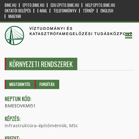
BME.HU
EPITO.BME.HU
EDU.EPITO.BME.HU
HELP.EPITO.BME.HU
OKTATÓI BELÉPÉS
E-MAIL
TELEFONKÖNYV
TÉRKÉP
ENGLISH
MAGYAR
VÍZTUDOMÁNYI ÉS
KATASZTRÓFAMEGELŐZÉSI TUDÁSKÖZPONT
KÖRNYEZETI RENDSZEREK
Elsődleges fülek
MEGTEKINTÉS
(AKTÍV
FORDÍTÁS
FÜL)
NEPTUN KÓD:
BMEEOVKMI51
KÉPZÉS:
Infrastruktúra-építőmérnök, MSc
KREDIT: