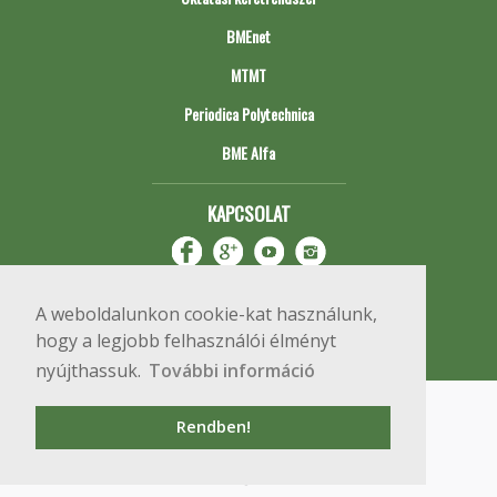
BMEnet
MTMT
Periodica Polytechnica
BME Alfa
KAPCSOLAT
A weboldalunkon cookie-kat használunk,
hogy a legjobb felhasználói élményt
nyújthassuk.
További információ
Impresszum
Copyright © 2020 BME Építőmérnöki Kar
Rendben!
1111 Budapest, Műegyetem rkp. 3.
+36 1 463 3531
webmester@emk.bme.hu