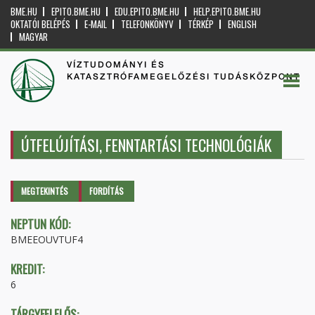
BME.HU
EPITO.BME.HU
EDU.EPITO.BME.HU
HELP.EPITO.BME.HU
OKTATÓI BELÉPÉS
E-MAIL
TELEFONKÖNYV
TÉRKÉP
ENGLISH
MAGYAR
VÍZTUDOMÁNYI ÉS
KATASZTRÓFAMEGELŐZÉSI TUDÁSKÖZPONT
ÚTFELÚJÍTÁSI, FENNTARTÁSI TECHNOLÓGIÁK
Elsődleges fülek
MEGTEKINTÉS
(AKTÍV
FORDÍTÁS
FÜL)
NEPTUN KÓD:
BMEEOUVTUF4
KREDIT:
6
TÁRGYFELELŐS: